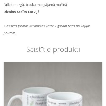
Drīkst mazgāt trauku mazgājamā mašīnā
Dizains radīts Latvijā
Klasiskas formas keramikas krūze – garām tējas un kafijas
pauzēm.
Saistītie produkti