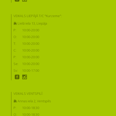
VEIKALS LIEPĀJĀ T/C "Kurzeme":
Lielā iela 13, Liepāja
P:
10:00-20:00
O:
10:00-20:00
T:
10:00-20:00
C:
10:00-20:00
P:
10:00-20:00
Se:
10:00-20:00
Sv:
10:00-17:00
VEIKALS VENTSPILĪ:
Annas iela 2, Ventspils
P:
10:00-18:30
O:
10:00-18:30