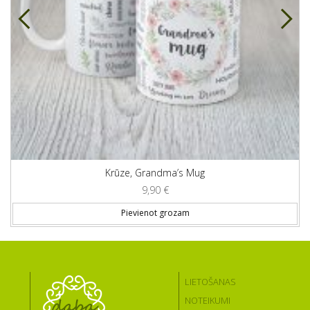
Krūze, Grandma’s Mug
9,90
€
Pievienot grozam
LIETOŠANAS
NOTEIKUMI