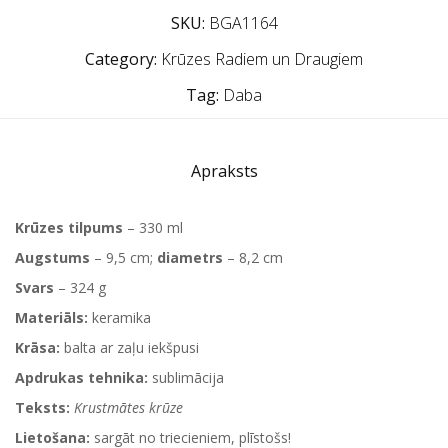
SKU:
BGA1164
Category:
Krūzes Radiem un Draugiem
Tag:
Daba
Apraksts
Krūzes tilpums
– 330 ml
Augstums
– 9,5 cm;
diametrs
– 8,2 cm
Svars
– 324 g
Materiāls:
keramika
Krāsa:
balta ar zaļu iekšpusi
Apdrukas tehnika:
sublimācija
Teksts:
Krustmātes krūze
Lietošana:
sargāt no triecieniem, plīstošs!