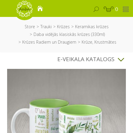
0
Store
Trauki
Krūzes
Keramikas krūzes
Daba vidējās klasiskās krūzes (330ml)
Krūzes Radiem un Draugiem
Krūze, Krustmātes
E-VEIKALA KATALOGS