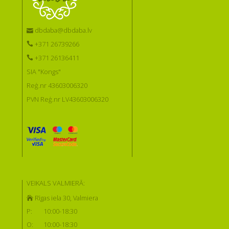
dbdaba@dbdaba.lv
+371 26739266
+371 26136411
SIA "Kongs"
Reģ.nr 43603006320
PVN Reģ.nr LV43603006320
VEIKALS VALMIERĀ:
Rīgas iela 30, Valmiera
P:
10:00-18:30
O:
10:00-18:30