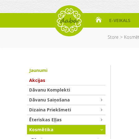
E-VEIKALS
Store
Kosmēt
Jaunumi
Akcijas
Dāvanu Komplekti
Dāvanu Saiņošana
Dizaina Priekšmeti
Ēteriskas Eļļas
Kosmētika