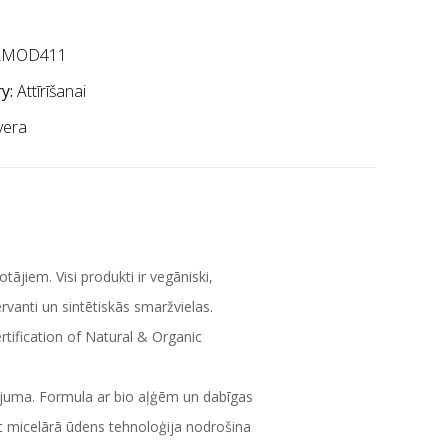
AMOD411
y:
Attīrīšanai
vera
ājiem. Visi produkti ir vegāniski,
rvanti un sintētiskās smaržvielas.
tification of Natural & Organic
ņojuma. Formula ar bio aļģēm un dabīgas
rt micelārā ūdens tehnoloģija nodrošina