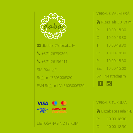
VEIKALS VALMIERĀ:
Rīgas iela 30, Valmi
P:
10:00-18:30
O:
10:00-18:30
T:
10:00-18:30
dbdaba@dbdaba.lv
C:
10:00-18:30
+371 26739266
P:
10:00-18:30
+371 26136411
Se:
10:00-15:00
SIA "Kongs"
Sv:
Nestrādājam
Reģ.nr 43603006320
PVN Reģ.nr LV43603006320
VEIKALS TUKUMĀ
Elizabetes iela 14
P:
10:00-18:30
LIETOŠANAS NOTEIKUMI
O:
10:00-18:30