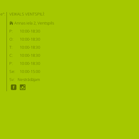
e":
VEIKALS VENTSPILĪ:
Annas iela 2, Ventspils
P:
10:00-18:30
O:
10:00-18:30
T:
10:00-18:30
C:
10:00-18:30
P:
10:00-18:30
Se:
10:00-15:00
Sv:
Nestrādājam