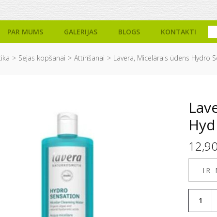
PAR MUMS
GALERIJAS
BLOGS
KONTAKTI
ika
Sejas kopšanai
Attīrīšanai
Lavera, Micelārais ūdens Hydro 
Lave
Hyd
12,9
IR