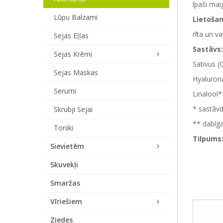
īpaši mai
Lūpu Balzami
Lietošan
rīta un v
Sejas Eļļas
Sastāvs
Sejas Krēmi
Sativus (
Sejas Maskas
Hyalurona
Serumi
Linalool*
* sastāvd
Skrubji Sejai
** dabīga
Toniki
Tilpums
Sievietēm
Skuvekļi
Smaržas
Vīriešiem
Ziedes