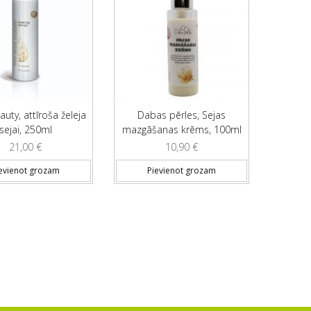
uty, attīroša želeja
Dabas pērles, Sejas
sejai, 250ml
mazgāšanas krēms, 100ml
21,00
€
10,90
€
evienot grozam
Pievienot grozam