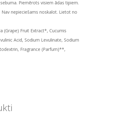
ā sebuma. Piemērots visiem ādas tipiem.
as. Nav nepieciešams noskalot. Lietot no
era (Grape) Fruit Extract*, Cucumis
evulinic Acid, Sodium Levulinate, Sodium
ltodextrin, Fragrance (Parfum)**,
ukti