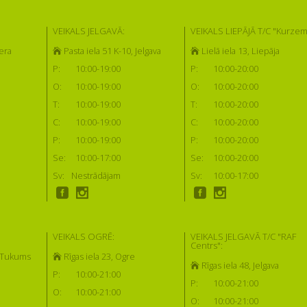
VEIKALS JELGAVĀ:
VEIKALS LIEPĀJĀ T/C "Kurzem
era
Pasta iela 51 K-10, Jelgava
Lielā iela 13, Liepāja
P:
10:00-19:00
P:
10:00-20:00
O:
10:00-19:00
O:
10:00-20:00
T:
10:00-19:00
T:
10:00-20:00
C:
10:00-19:00
C:
10:00-20:00
P:
10:00-19:00
P:
10:00-20:00
Se:
10:00-17:00
Se:
10:00-20:00
Sv:
Nestrādājam
Sv:
10:00-17:00
VEIKALS OGRĒ:
VEIKALS JELGAVĀ T/C "RAF
Centrs":
, Tukums
Rīgas iela 23, Ogre
Rīgas iela 48, Jelgava
P:
10:00-21:00
P:
10:00-21:00
O:
10:00-21:00
O:
10:00-21:00