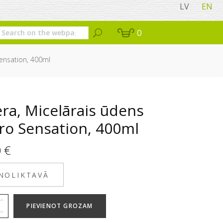
LV
EN
0
Sensation, 400ml
ra, Micelārais ūdens
ro Sensation, 400ml
0
€
 NOLIKTAVĀ
PIEVIENOT GROZAM