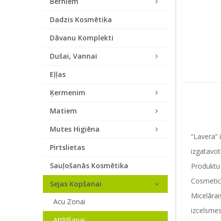
Bērniem
Dadzis Kosmētika
Dāvanu Komplekti
Dušai, Vannai
Eļļas
Ķermenim
Matiem
Mutes Higiēna
“Lavera” 
Pirtslietas
izgatavot
Sauļošanās Kosmētika
Produktu 
Cosmetics 
Sejas Kopšanai
Micelārai
Acu Zonai
izcelsmes
Attīrīšanai