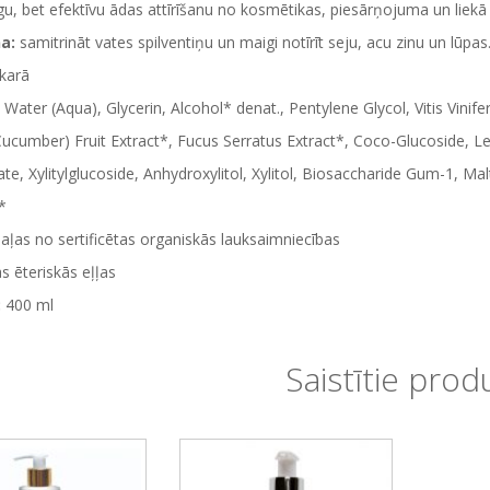
gu, bet efektīvu ādas attīrīšanu no kosmētikas, piesārņojuma un liek
a:
samitrināt vates spilventiņu un maigi notīrīt seju, acu zinu un lūp
akarā
:
Water (Aqua), Glycerin, Alcohol* denat., Pentylene Glycol, Vitis Vinif
Cucumber) Fruit Extract*, Fucus Serratus Extract*, Coco-Glucoside, L
te, Xylitylglucoside, Anhydroxylitol, Xylitol, Biosaccharide Gum-1, Ma
*
aļas no sertificētas organiskās lauksaimniecības
s ēteriskās eļļas
:
400 ml
Saistītie prod