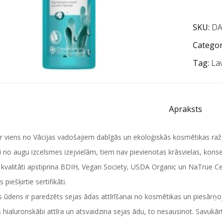
SKU:
D
Categor
Tag:
La
Apraksts
ir viens no Vācijas vadošajiem dabīgās un ekoloģiskās kosmētikas ražot
i no augu izcelsmes izejvielām, tiem nav pievienotas krāsvielas, konse
kvalitāti apstiprina BDIH, Vegan Society, USDA Organic un NaTrue Cer
piešķirtie sertifikāti.
s ūdens ir paredzēts sejas ādas attīrīšanai no kosmētikas un piesār
 hialuronskābi attīra un atsvaidzina sejas ādu, to nesausinot. Savukā