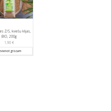
s Z/S, kviešu klijas,
BIO, 200g
1,90
€
evienot grozam