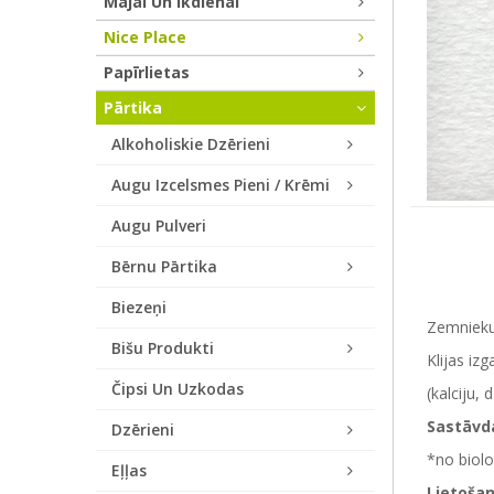
Mājai Un Ikdienai
Nice Place
Papīrlietas
Pārtika
Alkoholiskie Dzērieni
Augu Izcelsmes Pieni / Krēmi
Augu Pulveri
Bērnu Pārtika
Biezeņi
Zemnieku 
Bišu Produkti
Klijas iz
Čipsi Un Uzkodas
(kalciju,
Sastāvd
Dzērieni
*no biolo
Eļļas
Lietoša