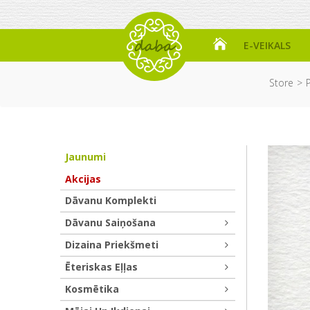
E-VEIKALS
Store
P
Jaunumi
Akcijas
Dāvanu Komplekti
Dāvanu Saiņošana
Dizaina Priekšmeti
Ēteriskas Eļļas
Kosmētika