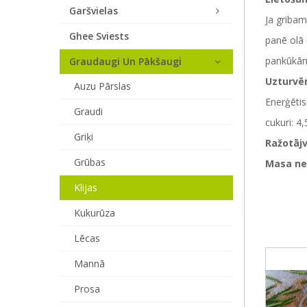
Garšvielas
Ja gribam
Ghee Sviests
panē olā 
pankūkām,
Graudaugi Un Pākšaugi
Uzturvēr
Auzu Pārslas
Enerģētis
Graudi
cukuri: 4,
Griķi
Ražotājv
Grūbas
Masa ne
Klijas
Kukurūza
Lēcas
Mannā
Prosa