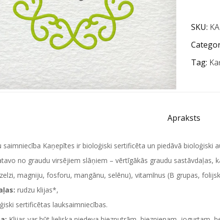
SKU:
KA
Categor
Tag:
Ka
Apraksts
saimniecība Kaņepītes ir bioloģiski sertificēta un piedāvā bioloģiski 
gatavo no graudu virsējiem slāņiem – vērtīgākās graudu sastāvdaļas, k
 dzelzi, magniju, fosforu, mangānu, selēnu), vitamīnus (B grupas, folijs
aļas:
rudzu klijas*,
ģiski sertificētas lauksaimniecības.
na:
Klijas var būt lieliska piedeva biezputrām, biezpienam, jogurtam, bet