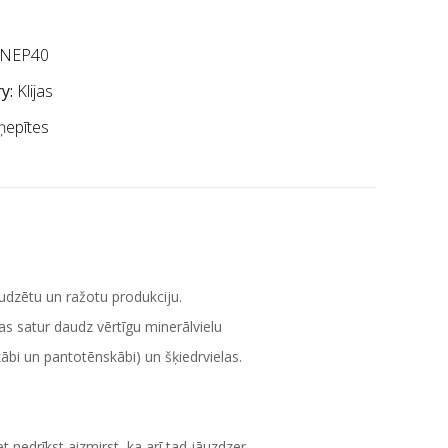
NEP40
y:
Klijas
ņepītes
audzētu un ražotu produkciju.
as satur daudz vērtīgu minerālvielu
kābi un pantotēnskābi) un šķiedrvielas.
 nedrīkst aizmirst, ka arī tad jāuzdzer.