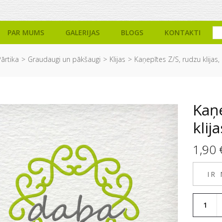
PAR MUMS
GALERIJAS
BLOGS
KONTAKTI
ārtika
Graudaugi un pākšaugi
Klijas
Kaņepītes Z/S, rudzu klijas,
Kaņe
klij
1,90
IR