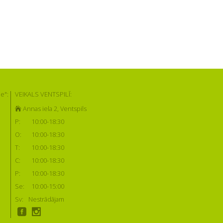
e":
VEIKALS VENTSPILĪ:
Annas iela 2, Ventspils
P:
10:00-18:30
O:
10:00-18:30
T:
10:00-18:30
C:
10:00-18:30
P:
10:00-18:30
Se:
10:00-15:00
Sv:
Nestrādājam