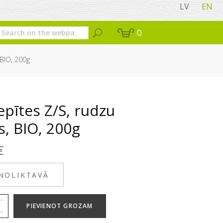
LV
EN
0
 BIO, 200g
pītes Z/S, rudzu
as, BIO, 200g
€
 NOLIKTAVĀ
PIEVIENOT GROZAM