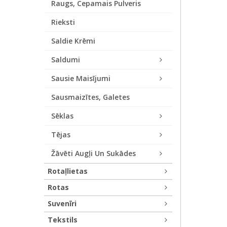
Raugs, Cepamais Pulveris
Rieksti
Saldie Krēmi
Saldumi
Sausie Maisījumi
Sausmaizītes, Galetes
Sēklas
Tējas
Žāvēti Augļi Un Sukādes
Rotaļlietas
Rotas
Suvenīri
Tekstils