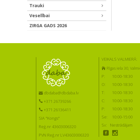
Trauki
Veselībai
ZIRGA GADS 2026
VEIKALS VALMIERĀ:
Rīgas iela 30, Valmi
P:
10:00-18:30
O:
10:00-18:30
T:
10:00-18:30
dbdaba@dbdaba.lv
C:
10:00-18:30
+371 26739266
P:
10:00-18:30
+371 26136411
Se:
10:00-15:00
SIA "Kongs"
Sv:
Nestrādājam
Reģ.nr 43603006320
PVN Reģ.nr LV43603006320