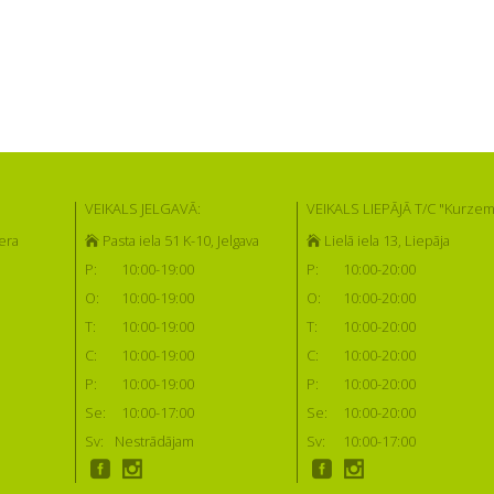
VEIKALS JELGAVĀ:
VEIKALS LIEPĀJĀ T/C "Kurzem
era
Pasta iela 51 K-10, Jelgava
Lielā iela 13, Liepāja
P:
10:00-19:00
P:
10:00-20:00
O:
10:00-19:00
O:
10:00-20:00
T:
10:00-19:00
T:
10:00-20:00
C:
10:00-19:00
C:
10:00-20:00
P:
10:00-19:00
P:
10:00-20:00
Se:
10:00-17:00
Se:
10:00-20:00
Sv:
Nestrādājam
Sv:
10:00-17:00