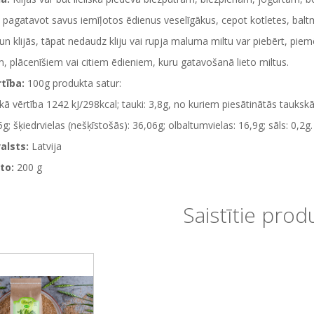
 pagatavot savus iemīļotos ēdienus veselīgākus, cepot kotletes, baltma
un klijās, tāpat nedaudz kliju vai rupja maluma miltu var piebērt, p
 plācenīšiem vai citiem ēdieniem, kuru gatavošanā lieto miltus.
tība:
100g produkta satur:
kā vērtība 1242 kJ/298kcal; tauki: 3,8g, no kuriem piesātinātās taukskā
5g; šķiedrvielas (nešķīstošās): 36,06g; olbaltumvielas: 16,9g; sāls: 0,2g.
alsts:
Latvija
to:
200 g
Saistītie prod