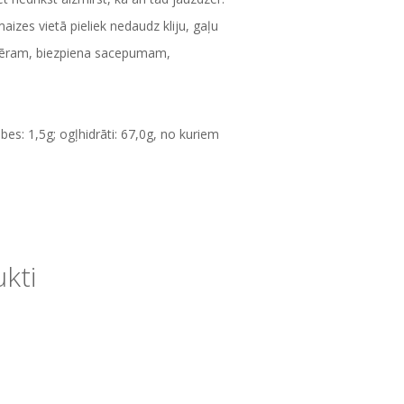
izes vietā pieliek nedaudz kliju, gaļu
iemēram, biezpiena sacepumam,
bes: 1,5g; ogļhidrāti: 67,0g, no kuriem
ukti