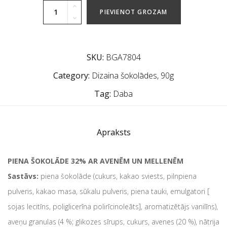
PIEVIENOT GROZAM
SKU:
BGA7804
Category:
Dizaina šokolādes, 90g
Tag:
Daba
Apraksts
PIENA ŠOKOLĀDE 32% AR AVENĒM UN MELLENĒM
Sastāvs:
piena šokolāde (cukurs, kakao sviests, pilnpiena
pulveris, kakao masa, sūkalu pulveris, piena tauki, emulgatori [
sojas lecitīns, poliglicerīna polirīcinoleāts], aromatizētājs vanilīns),
aveņu granulas (4 %; glikozes sīrups, cukurs, avenes (20 %), nātrija