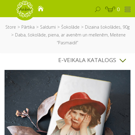
0
Store
Pārtika
Saldumi
Šokolāde
Dizaina šokolādes, 90g
Daba, šokolāde, piena, ar avenēm un mellenēm, Meitene
“Pasmaidi!”
E-VEIKALA KATALOGS