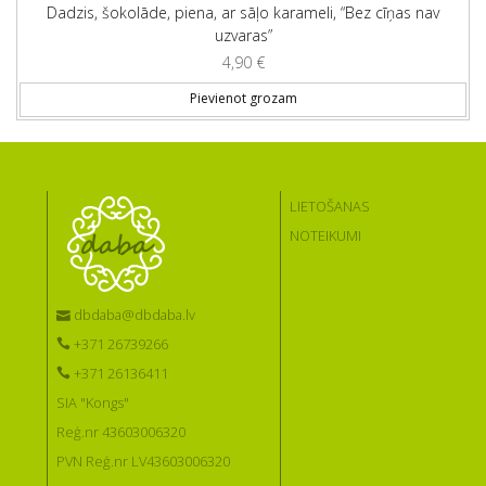
Dadzis, šokolāde, piena, ar sāļo karameli, “Bez cīņas nav
uzvaras”
4,90
€
Pievienot grozam
LIETOŠANAS
NOTEIKUMI
dbdaba@dbdaba.lv
+371 26739266
+371 26136411
SIA "Kongs"
Reģ.nr 43603006320
PVN Reģ.nr LV43603006320