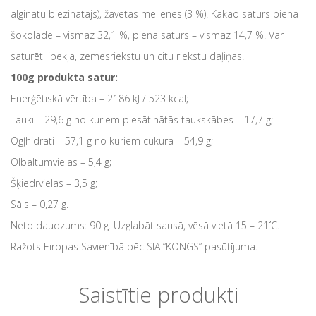
alginātu biezinātājs), žāvētas mellenes (3 %). Kakao saturs piena
šokolādē – vismaz 32,1 %, piena saturs – vismaz 14,7 %. Var
saturēt lipekļa, zemesriekstu un citu riekstu daļiņas.
100g produkta satur:
Enerģētiskā vērtība – 2186 kJ / 523 kcal;
Tauki – 29,6 g no kuriem piesātinātās taukskābes – 17,7 g;
Ogļhidrāti – 57,1 g no kuriem cukura – 54,9 g;
Olbaltumvielas – 5,4 g;
Šķiedrvielas – 3,5 g;
Sāls – 0,27 g.
Neto daudzums: 90 g. Uzglabāt sausā, vēsā vietā 15 – 21˚C.
Ražots Eiropas Savienībā pēc SIA “KONGS” pasūtījuma.
Saistītie produkti