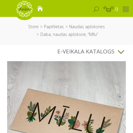
0
Store
Papīrlietas
Naudas aploksnes
Daba, naudas aploksne, “Mīlu”
E-VEIKALA KATALOGS