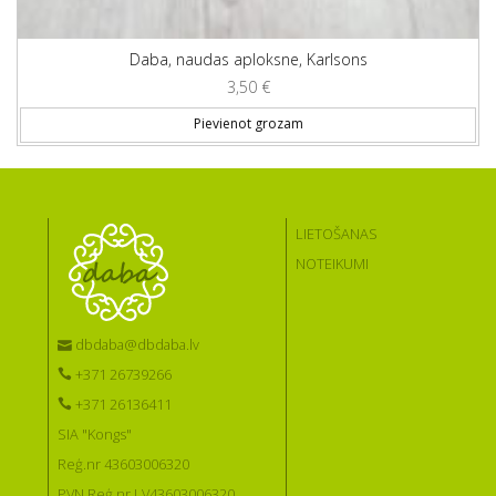
Daba, naudas aploksne, Karlsons
3,50
€
Pievienot grozam
LIETOŠANAS
NOTEIKUMI
dbdaba@dbdaba.lv
+371 26739266
+371 26136411
SIA "Kongs"
Reģ.nr 43603006320
PVN Reģ.nr LV43603006320