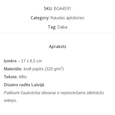
SKU:
BGA4591
Category:
Naudas aploksnes
Tag:
Daba
Apraksts
Izmērs
– 17 x 8,5 cm
2
Materiāls:
kraft papīrs (320 g/m
)
Teksts:
Mīlu
Dizains radīts Latvijā
Patīkami čaukstošai dāvanai ir nepieciešams atbilstošs
ietērps.