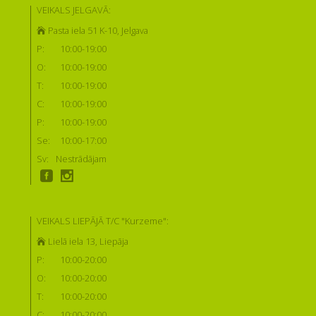
VEIKALS JELGAVĀ:
Pasta iela 51 K-10, Jelgava
P:
10:00-19:00
O:
10:00-19:00
T:
10:00-19:00
C:
10:00-19:00
P:
10:00-19:00
Se:
10:00-17:00
Sv:
Nestrādājam
VEIKALS LIEPĀJĀ T/C "Kurzeme":
Lielā iela 13, Liepāja
P:
10:00-20:00
O:
10:00-20:00
T:
10:00-20:00
C:
10:00-20:00