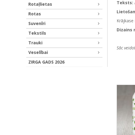
Teksts:
Rotaļlietas
Lietoša
Rotas
Krājkase 
Suvenīri
Dizains 
Tekstils
Trauki
Sāc veido
Veselībai
ZIRGA GADS 2026