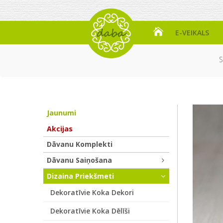
E-VEIKALS
S
Jaunumi
Akcijas
Dāvanu Komplekti
Dāvanu Saiņošana
Dizaina Priekšmeti
Dekoratīvie Koka Dekori
Dekoratīvie Koka Dēlīši