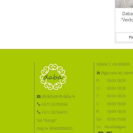
Daba,
“Veid
Pi
VEIKALS VALMIERĀ:
Rīgas iela 30, Valmi
P:
10:00-18:30
O:
10:00-18:30
T:
10:00-18:30
dbdaba@dbdaba.lv
C:
10:00-18:30
+371 26739266
P:
10:00-18:30
+371 26136411
Se:
10:00-15:00
SIA "Kongs"
Sv:
Nestrādājam
Reģ.nr 43603006320