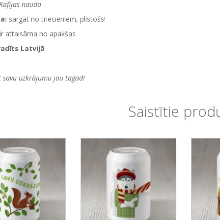
Kafijas nauda
na:
sargāt no triecieniem, plīstošs!
ir attaisāma no apakšas
radīts Latvijā
t savu uzkrājumu jau tagad!
Saistītie prod