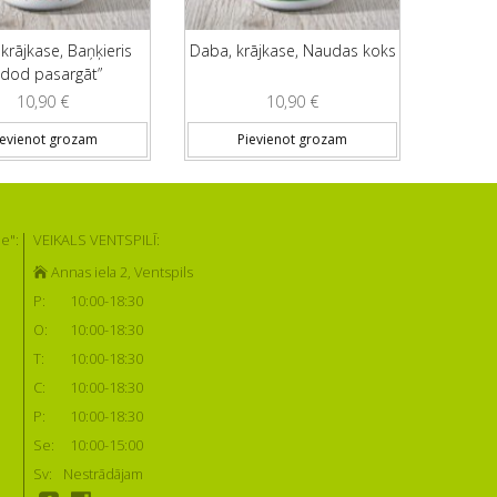
krājkase, Baņķieris
Daba, krājkase, Naudas koks
edod pasargāt”
10,90
€
10,90
€
ievienot grozam
Pievienot grozam
e":
VEIKALS VENTSPILĪ:
Annas iela 2, Ventspils
P:
10:00-18:30
O:
10:00-18:30
T:
10:00-18:30
C:
10:00-18:30
P:
10:00-18:30
Se:
10:00-15:00
Sv:
Nestrādājam