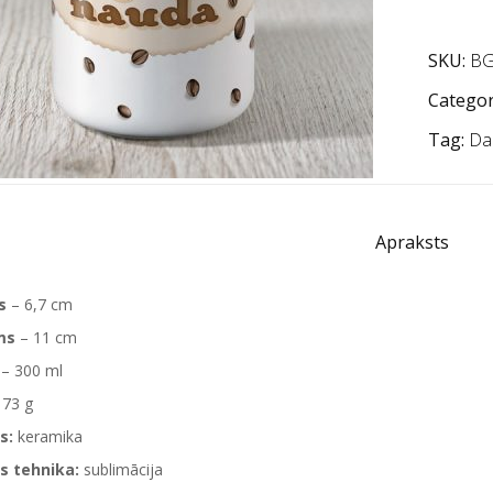
SKU:
BG
Categor
Tag:
Da
Apraksts
s
– 6,7 cm
ms
– 11 cm
– 300 ml
173 g
s:
keramika
s tehnika:
sublimācija