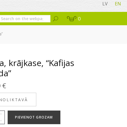
LV
EN
0
a”
, krājkase, “Kafijas
da”
0
€
 NOLIKTAVĀ
PIEVIENOT GROZAM