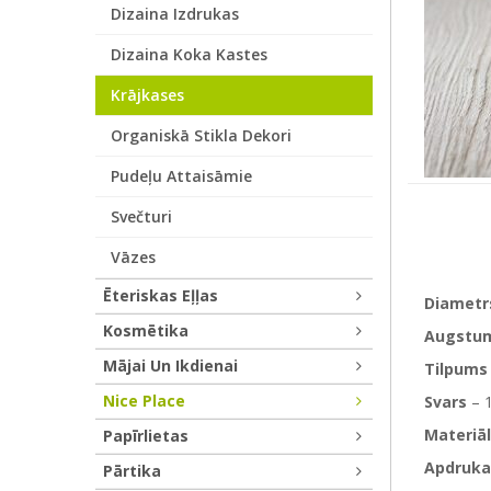
Dizaina Izdrukas
Dizaina Koka Kastes
Krājkases
Organiskā Stikla Dekori
Pudeļu Attaisāmie
Svečturi
Vāzes
Ēteriskas Eļļas
Diametr
Kosmētika
Augstu
Mājai Un Ikdienai
Tilpums
Nice Place
Svars
– 
Materiāl
Papīrlietas
Apdruka
Pārtika