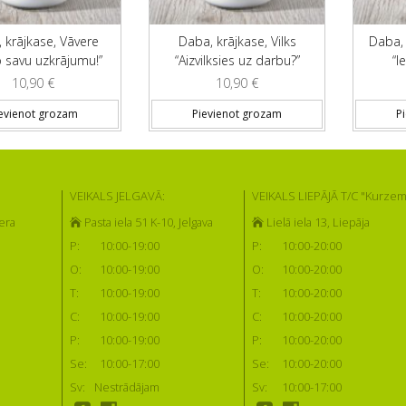
 krājkase, Vāvere
Daba, krājkase, Vilks
Daba, 
o savu uzkrājumu!”
“Aizvilksies uz darbu?”
“I
10,90
€
10,90
€
evienot grozam
Pievienot grozam
P
VEIKALS JELGAVĀ:
VEIKALS LIEPĀJĀ T/C "Kurzem
era
Pasta iela 51 K-10, Jelgava
Lielā iela 13, Liepāja
P:
10:00-19:00
P:
10:00-20:00
O:
10:00-19:00
O:
10:00-20:00
T:
10:00-19:00
T:
10:00-20:00
C:
10:00-19:00
C:
10:00-20:00
P:
10:00-19:00
P:
10:00-20:00
Se:
10:00-17:00
Se:
10:00-20:00
Sv:
Nestrādājam
Sv:
10:00-17:00