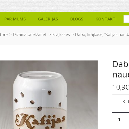
PAR MUMS
GALERIJAS
BLOGS
KONTAKTI
tore
Dizaina priekšmeti
Krājkases
Daba, krājkase, “Kafijas naud
Daba
nau
10,9
IR