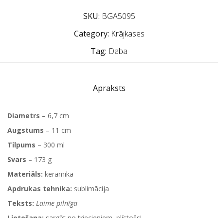
SKU:
BGA5095
Category:
Krājkases
Tag:
Daba
Apraksts
Diametrs
– 6,7 cm
Augstums
– 11 cm
Tilpums
– 300 ml
Svars
– 173 g
Materiāls:
keramika
Apdrukas tehnika:
sublimācija
Teksts:
Laime pilnīga
Lietošana:
sargāt no triecieniem, plīstošs!