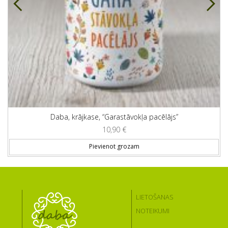
Daba, krājkase, “Garastāvokļa pacēlājs”
10,90
€
Pievienot grozam
LIETOŠANAS
NOTEIKUMI