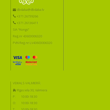
dbdaba@dbdaba.lv
+371 26739266
+371 26136411
SIA "Kongs"
Reģ.nr 43603006320
PVN Reģ.nr LV43603006320
VEIKALS VALMIERĀ:
Rīgas iela 30, Valmiera
P:
10:00-18:30
O:
10:00-18:30
T:
10:00-18:30