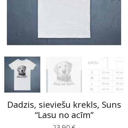
Dadzis, sieviešu krekls, Suns
“Lasu no acīm”
23,90
€