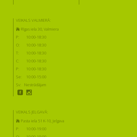
VEIKALS VALMIERĀ:
Rīgas iela 30, Valmiera
P:
10:00-18:30
O:
10:00-18:30
T:
10:00-18:30
C:
10:00-18:30
P:
10:00-18:30
Se:
10:00-15:00
Sv:
Nestrādājam
VEIKALS JELGAVĀ:
Pasta iela 51 K-10, Jelgava
P:
10:00-19:00
O:
10:00-19:00