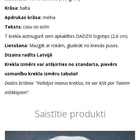
Krāsa:
balta
Apdrukas krāsa:
melna
Teksts:
Lasu no acīm
T-krekla aizmugurē zem apkaklītes DADZIS logotips (2,6 cm)
Lietošana:
Mazgāt ar rokām, gludināt no kreisās puses.
Dizains radīts Latvijā
Krekla izmērs var atšķirties no standarta, pievērs
uzmanību krekla izmēru tabulai!
Dadzis brīdina: “Valkājot manus kreklus, tie var kļūt par Taviem
mīļākajiem”.
Saistītie produkti