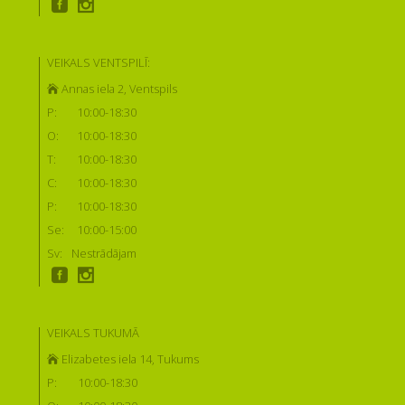
VEIKALS VENTSPILĪ:
Annas iela 2, Ventspils
P:
10:00-18:30
O:
10:00-18:30
T:
10:00-18:30
C:
10:00-18:30
P:
10:00-18:30
Se:
10:00-15:00
Sv:
Nestrādājam
VEIKALS TUKUMĀ
Elizabetes iela 14, Tukums
P:
10:00-18:30