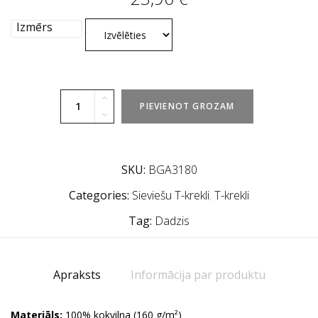
Izmērs
PIEVIENOT GROZAM
SKU:
BGA3180
Categories:
Sieviešu T-krekli
,
T-krekli
Tag:
Dadzis
Apraksts
Informācija par produktu
Materiāls:
100% kokvilna (160 g/m²)