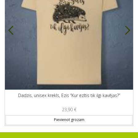
Dadzis, unisex krekls, Ezis “Kur ezītis tik ilgi kavējas?”
23,90
€
is product has multiple variants. The options may be chosen on
Th
Pievienot grozam