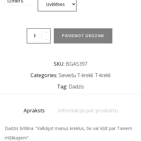
Izmērs
PIEVIENOT GROZAM
SKU:
BGA5397
Categories:
Sieviešu T-krekli
,
T-krekli
Tag:
Dadzis
Apraksts
Informācija par produktu
Dadzis brīdina: “Valkājot manus kreklus, tie var kļūt par Taviem
mīļākajiem”.