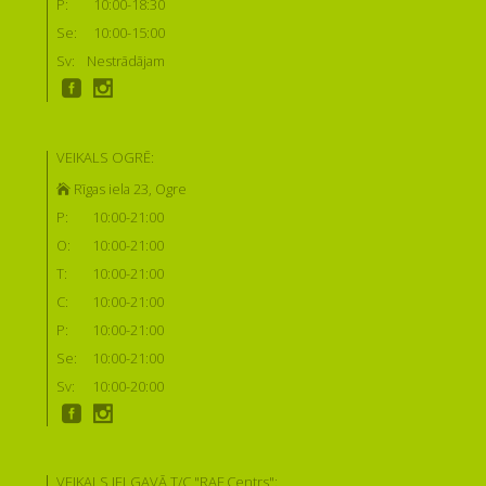
P:
10:00-18:30
Se:
10:00-15:00
Sv:
Nestrādājam
VEIKALS OGRĒ:
Rīgas iela 23, Ogre
P:
10:00-21:00
O:
10:00-21:00
T:
10:00-21:00
C:
10:00-21:00
P:
10:00-21:00
Se:
10:00-21:00
Sv:
10:00-20:00
VEIKALS JELGAVĀ T/C "RAF Centrs":