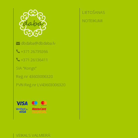
LIETOŠANAS
NOTEIKUMI
dbdaba@dbdaba.lv
+371 26739266
+371 26136411
SIA "Kongs"
Reģ.nr 43603006320
PVN Reģ.nr LV43603006320
VEIKALS VALMIERĀ: