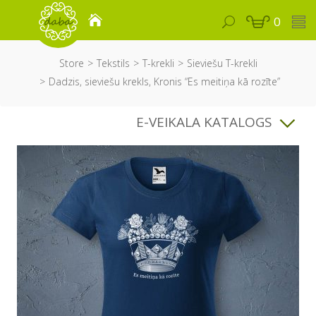
0
Store
Tekstils
T-krekli
Sieviešu T-krekli
Dadzis, sieviešu krekls, Kronis “Es meitiņa kā rozīte”
E-VEIKALA KATALOGS