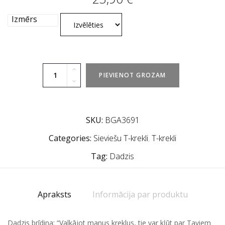
Izmērs
PIEVIENOT GROZAM
SKU:
BGA3691
Categories:
Sieviešu T-krekli
,
T-krekli
Tag:
Dadzis
Apraksts
Informācija par produktu
Dadzis brīdina: “Valkājot manus kreklus, tie var kļūt par Taviem