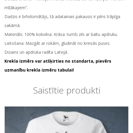
mīļākajiem”.
Dadzis ir brīvdomātājs, tā adatainais pakausis ir pilns trāpīga
sakāmā.
Materiāls: 100% kokvilna. Krāsa: tumši zils ar baltu apdruku.
Lietošana: Mazgāt ar rokām, gludināt no kreisās puses.
Dizains un apdruka radīta Latvijā.
Krekla izmērs var atšķirties no standarta, pievērs
uzmanību krekla izmēru tabulai!
Saistītie produkti