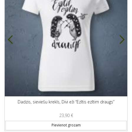
Dadzis, sieviešu krekls, Divi eži “Ezītis ezītim draugs”
23,90
€
is product has multiple variants. The options may be chosen on
Th
Pievienot grozam