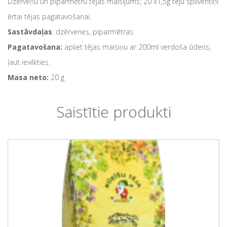
Dzērveņu un piparmētru tējas maisījums; 20 x1,5g tēju spilventiņi
ērtai tējas pagatavošanai.
Sastāvdaļas
: dzērvenes, piparmētras.
Pagatavošana:
apliet tējas maisiņu ar 200ml verdoša ūdens,
ļaut ievilkties.
Masa neto:
20 g
Saistītie produkti