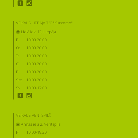
VEIKALS LIEPĀJĀ T/C "Kurzeme":
Lielā iela 13, Liepāja
P:
10:00-20:00
O:
10:00-20:00
T:
10:00-20:00
C:
10:00-20:00
P:
10:00-20:00
Se:
10:00-20:00
Sv:
10:00-17:00
VEIKALS VENTSPILĪ:
Annas iela 2, Ventspils
P:
10:00-18:30