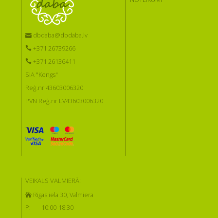
dbdaba@dbdaba.lv
+371 26739266
+371 26136411
SIA "Kongs"
Reģ.nr 43603006320
PVN Reģ.nr LV43603006320
VEIKALS VALMIERĀ:
Rīgas iela 30, Valmiera
P:
10:00-18:30