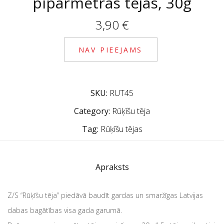
piparmētras tējas, 30g
3,90
€
NAV PIEEJAMS
SKU:
RUT45
Category:
Rūķīšu tēja
Tag:
Rūķīšu tējas
Apraksts
Z/S “Rūķīšu tēja” piedāvā baudīt gardas un smaržīgas Latvijas
dabas bagātības visa gada garumā.