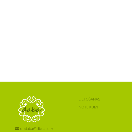
LIETOŠANAS
NOTEIKUMI
dbdaba@dbdaba.lv