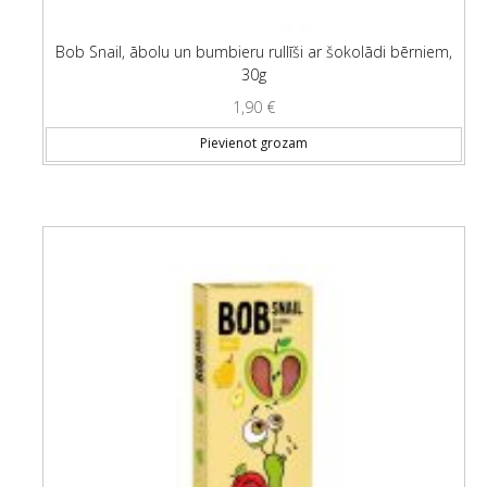
Bob Snail, ābolu un bumbieru rullīši ar šokolādi bērniem,
30g
1,90
€
Pievienot grozam