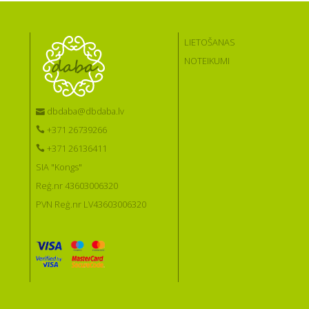
LIETOŠANAS
NOTEIKUMI
dbdaba@dbdaba.lv
+371 26739266
+371 26136411
SIA "Kongs"
Reģ.nr 43603006320
PVN Reģ.nr LV43603006320