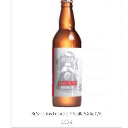
Brūzis, alus Lutausis IPA, alk. 5,8%, 0,5L
3,50
€