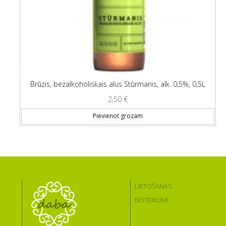
Brūzis, bezalkoholiskais alus Stūrmanis, alk. 0,5%, 0,5L
2,50
€
Pievienot grozam
LIETOŠANAS
NOTEIKUMI