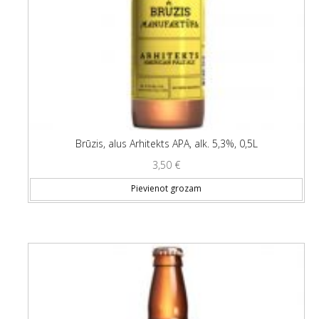
Brūzis, alus Arhitekts APA, alk. 5,3%, 0,5L
3,50
€
Pievienot grozam