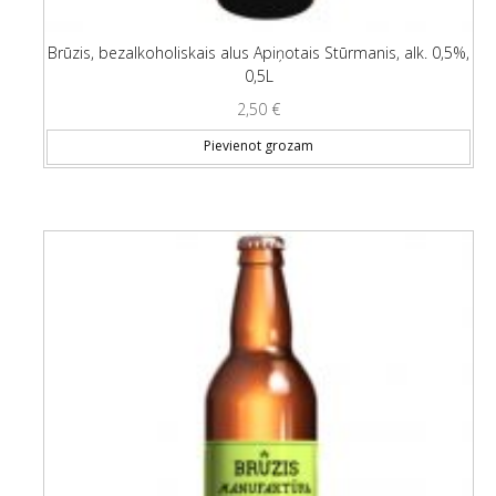
Brūzis, bezalkoholiskais alus Apiņotais Stūrmanis, alk. 0,5%,
0,5L
2,50
€
Pievienot grozam