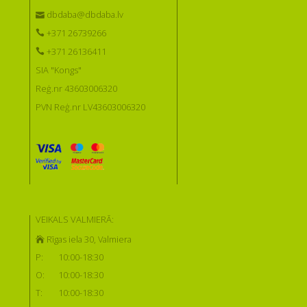
dbdaba@dbdaba.lv
+371 26739266
+371 26136411
SIA "Kongs"
Reģ.nr 43603006320
PVN Reģ.nr LV43603006320
VEIKALS VALMIERĀ:
Rīgas iela 30, Valmiera
P:
10:00-18:30
O:
10:00-18:30
T:
10:00-18:30