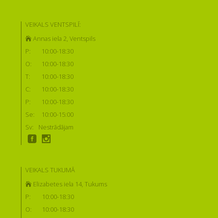
VEIKALS VENTSPILĪ:
Annas iela 2, Ventspils
P:
10:00-18:30
O:
10:00-18:30
T:
10:00-18:30
C:
10:00-18:30
P:
10:00-18:30
Se:
10:00-15:00
Sv:
Nestrādājam
VEIKALS TUKUMĀ
Elizabetes iela 14, Tukums
P:
10:00-18:30
O:
10:00-18:30