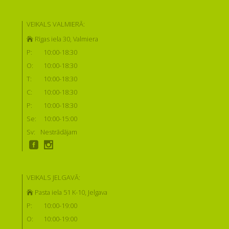
VEIKALS VALMIERĀ:
Rīgas iela 30, Valmiera
P:
10:00-18:30
O:
10:00-18:30
T:
10:00-18:30
C:
10:00-18:30
P:
10:00-18:30
Se:
10:00-15:00
Sv:
Nestrādājam
VEIKALS JELGAVĀ:
Pasta iela 51 K-10, Jelgava
P:
10:00-19:00
O:
10:00-19:00