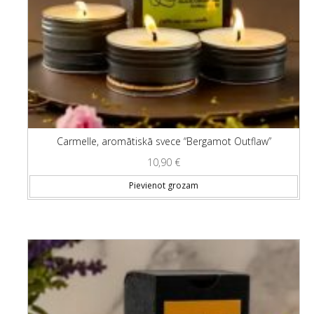
Carmelle, aromātiskā svece “Bergamot Outflaw”
10,90
€
Pievienot grozam