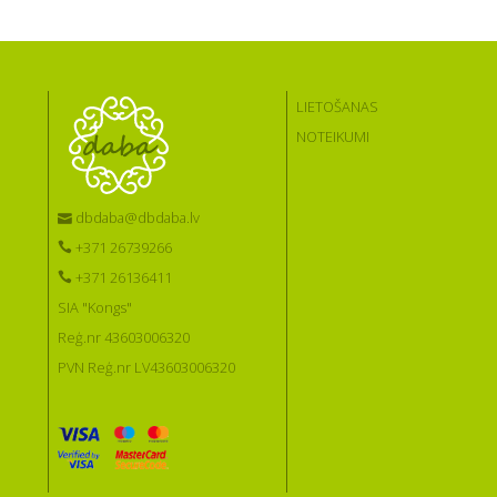
LIETOŠANAS
NOTEIKUMI
dbdaba@dbdaba.lv
+371 26739266
+371 26136411
SIA "Kongs"
Reģ.nr 43603006320
PVN Reģ.nr LV43603006320