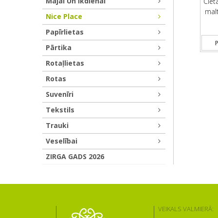
Mājai Un Ikdienai
Cieta
malt
Nice Place
Papīrlietas
P
Pārtika
Rotaļlietas
Rotas
Suvenīri
Tekstils
Trauki
Veselībai
ZIRGA GADS 2026
VEIKALS VALMIERĀ: