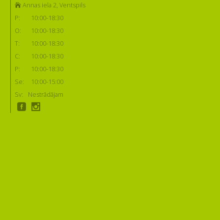
Annas iela 2, Ventspils
P:
10:00-18:30
O:
10:00-18:30
T:
10:00-18:30
C:
10:00-18:30
P:
10:00-18:30
Se:
10:00-15:00
Sv:
Nestrādājam