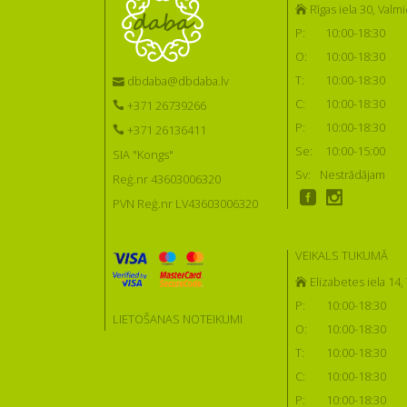
Rīgas iela 30, Valmi
P:
10:00-18:30
O:
10:00-18:30
T:
10:00-18:30
dbdaba@dbdaba.lv
C:
10:00-18:30
+371 26739266
P:
10:00-18:30
+371 26136411
Se:
10:00-15:00
SIA "Kongs"
Sv:
Nestrādājam
Reģ.nr 43603006320
PVN Reģ.nr LV43603006320
VEIKALS TUKUMĀ
Elizabetes iela 14
P:
10:00-18:30
LIETOŠANAS NOTEIKUMI
O:
10:00-18:30
T:
10:00-18:30
C:
10:00-18:30
P:
10:00-18:30