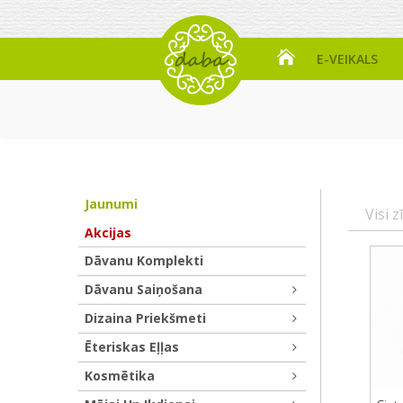
E-VEIKALS
Jaunumi
Visi z
Akcijas
Dāvanu Komplekti
Dāvanu Saiņošana
Dizaina Priekšmeti
Ēteriskas Eļļas
Kosmētika