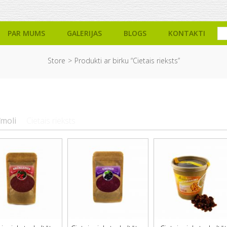
PAR MUMS
GALERIJAS
BLOGS
KONTAKTI
Store
Produkti ar birku “Cietais rieksts”
īmoli
Cietais rieksts