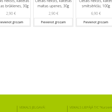
is rieksts, kaltētas
Cietais rieksts, kaltētas
Cietais rieksts, kaltēt
as brūklenes, 30g
maltas upenes, 30g
smiltsērkšķi, 100g
2,90
€
2,90
€
6,90
€
ievienot grozam
Pievienot grozam
Pievienot grozam
VEIKALS JELGAVĀ:
VEIKALS LIEPĀJĀ T/C "Kurzem