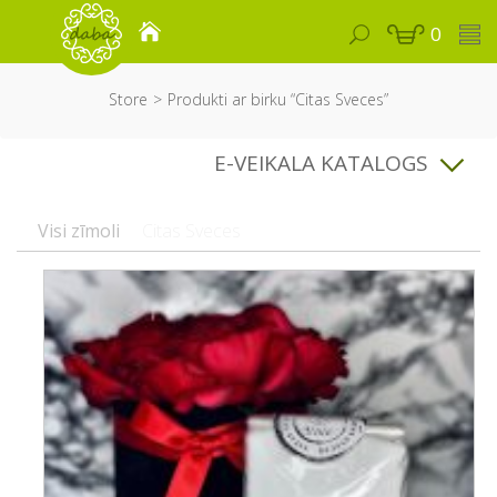
0
Store
Produkti ar birku “Citas Sveces”
E-VEIKALA KATALOGS
Visi zīmoli
Citas Sveces