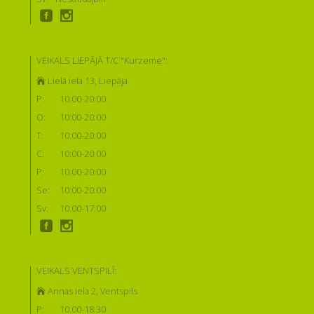
VEIKALS LIEPĀJĀ T/C "Kurzeme":
Lielā iela 13, Liepāja
P:
10:00-20:00
O:
10:00-20:00
T:
10:00-20:00
C:
10:00-20:00
P:
10:00-20:00
Se:
10:00-20:00
Sv:
10:00-17:00
VEIKALS VENTSPILĪ:
Annas iela 2, Ventspils
P:
10:00-18:30