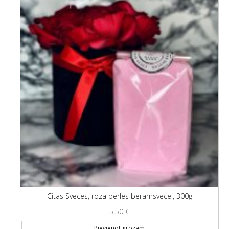
Citas Sveces, rozā pērles beramsvecei, 300g
5,50
€
Pievienot grozam