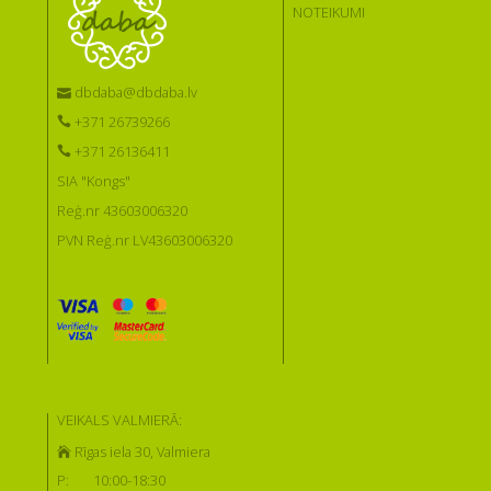
NOTEIKUMI
dbdaba@dbdaba.lv
+371 26739266
+371 26136411
SIA "Kongs"
Reģ.nr 43603006320
PVN Reģ.nr LV43603006320
VEIKALS VALMIERĀ:
Rīgas iela 30, Valmiera
P:
10:00-18:30