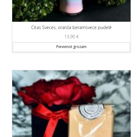
Citas Sveces, oranža beramsvece pudelē
13,90
€
Pievienot grozam