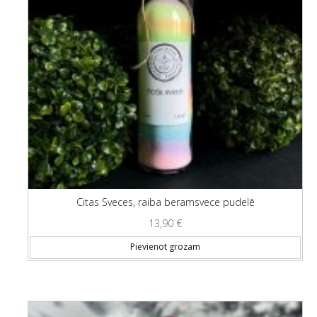
Citas Sveces, raiba beramsvece pudelē
13,90
€
Pievienot grozam