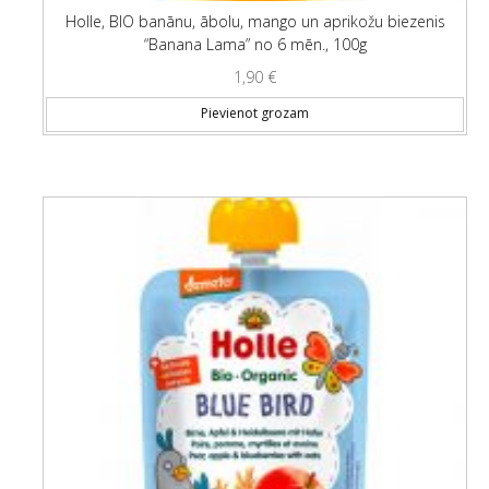
Holle, BIO banānu, ābolu, mango un aprikožu biezenis
“Banana Lama” no 6 mēn., 100g
1,90
€
Pievienot grozam