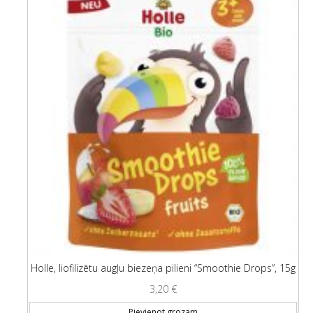
Holle, liofilizētu augļu biezeņa pilieni “Smoothie Drops”, 15g
3,20
€
Pievienot grozam