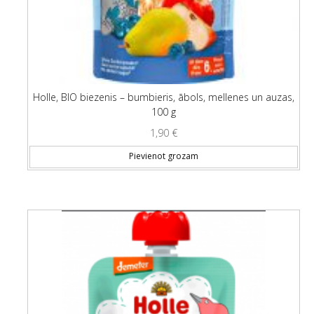
Holle, BIO biezenis – bumbieris, ābols, mellenes un auzas,
100 g
1,90
€
Pievienot grozam