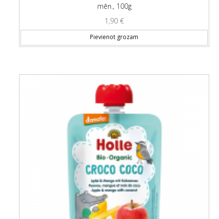
mēn., 100g
1,90
€
Pievienot grozam