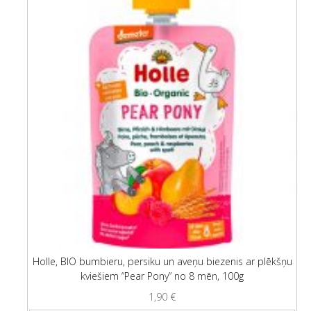
Holle, BIO bumbieru, persiku un aveņu biezenis ar plēkšņu
kviešiem “Pear Pony” no 8 mēn, 100g
1,90
€