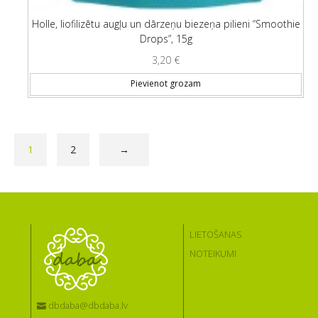
Holle, liofilizētu augļu un dārzeņu biezeņa pilieni “Smoothie
Drops”, 15g
3,20
€
Pievienot grozam
1
2
→
LIETOŠANAS
NOTEIKUMI
dbdaba@dbdaba.lv