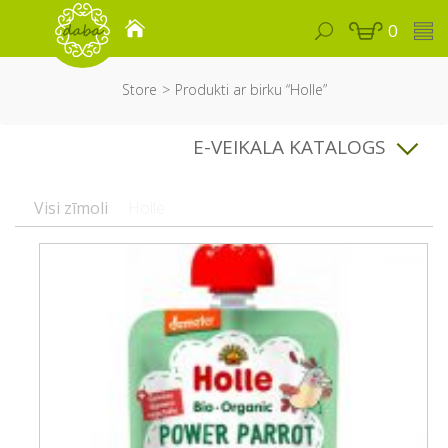
0
Store
Produkti ar birku “Holle”
E-VEIKALA KATALOGS
Visi zīmoli
Holle