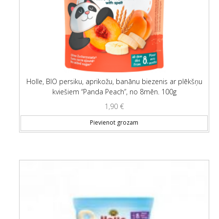
Holle, BIO persiku, aprikožu, banānu biezenis ar plēkšņu
kviešiem “Panda Peach”, no 8mēn. 100g
1,90
€
Pievienot grozam