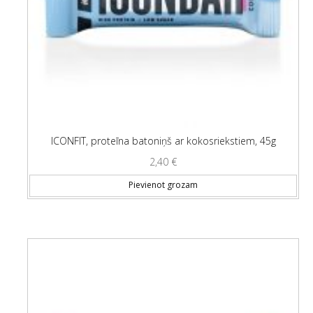
ICONFIT, proteīna batoniņš ar kokosriekstiem, 45g
2,40
€
Pievienot grozam