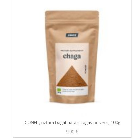
ICONFIT, uztura bagātinātājs čagas pulveris, 100g
9,90
€