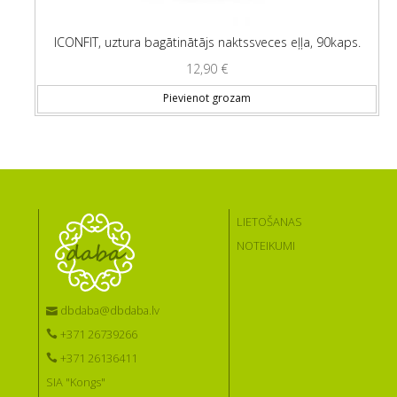
ICONFIT, uztura bagātinātājs naktssveces eļļa, 90kaps.
12,90
€
Pievienot grozam
LIETOŠANAS
NOTEIKUMI
dbdaba@dbdaba.lv
+371 26739266
+371 26136411
SIA "Kongs"