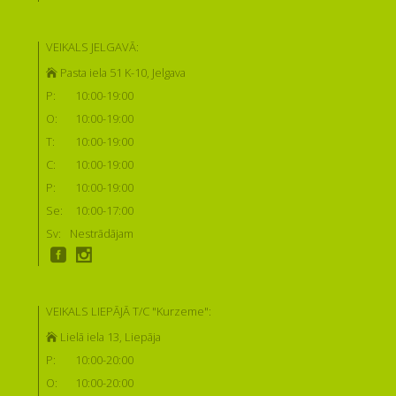
VEIKALS JELGAVĀ:
Pasta iela 51 K-10, Jelgava
P:
10:00-19:00
O:
10:00-19:00
T:
10:00-19:00
C:
10:00-19:00
P:
10:00-19:00
Se:
10:00-17:00
Sv:
Nestrādājam
VEIKALS LIEPĀJĀ T/C "Kurzeme":
Lielā iela 13, Liepāja
P:
10:00-20:00
O:
10:00-20:00