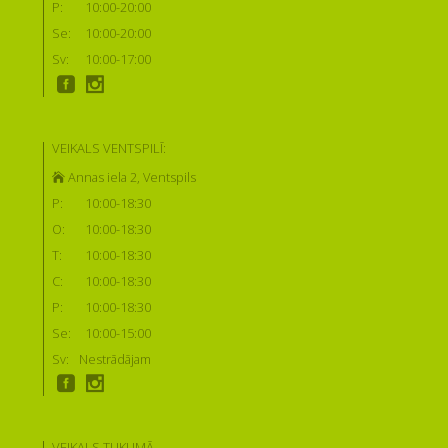
P:
10:00-20:00
Se:
10:00-20:00
Sv:
10:00-17:00
VEIKALS VENTSPILĪ:
Annas iela 2, Ventspils
P:
10:00-18:30
O:
10:00-18:30
T:
10:00-18:30
C:
10:00-18:30
P:
10:00-18:30
Se:
10:00-15:00
Sv:
Nestrādājam
VEIKALS TUKUMĀ