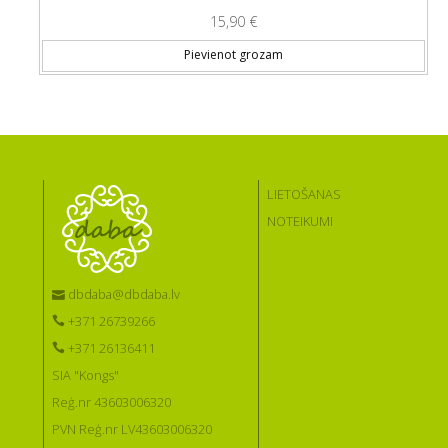
15,90
€
Pievienot grozam
LIETOŠANAS
NOTEIKUMI
dbdaba@dbdaba.lv
+371 26739266
+371 26136411
SIA "Kongs"
Reģ.nr 43603006320
PVN Reģ.nr LV43603006320