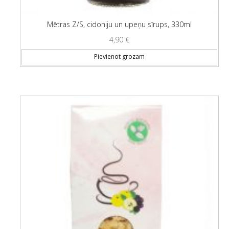
Mētras Z/S, cidoniju un upeņu sīrups, 330ml
4,90
€
Pievienot grozam