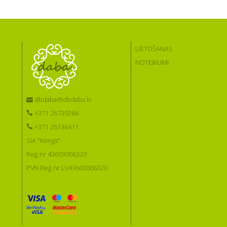
LIETOŠANAS
NOTEIKUMI
dbdaba@dbdaba.lv
+371 26739266
+371 26136411
SIA "Kongs"
Reģ.nr 43603006320
PVN Reģ.nr LV43603006320