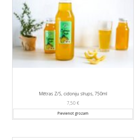
Mētras Z/S, cidoniju sīrups, 750ml
7,50
€
Pievienot grozam