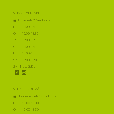
VEIKALS VENTSPILĪ:
Annas iela 2, Ventspils
P:
10:00-18:30
O:
10:00-18:30
T:
10:00-18:30
C:
10:00-18:30
P:
10:00-18:30
Se:
10:00-15:00
Sv:
Nestrādājam
VEIKALS TUKUMĀ
Elizabetes iela 14, Tukums
P:
10:00-18:30
O:
10:00-18:30