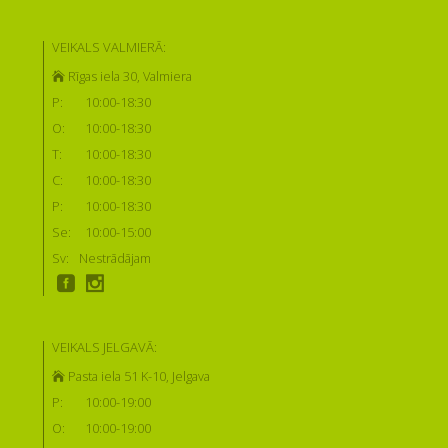
VEIKALS VALMIERĀ:
Rīgas iela 30, Valmiera
P:
10:00-18:30
O:
10:00-18:30
T:
10:00-18:30
C:
10:00-18:30
P:
10:00-18:30
Se:
10:00-15:00
Sv:
Nestrādājam
VEIKALS JELGAVĀ:
Pasta iela 51 K-10, Jelgava
P:
10:00-19:00
O:
10:00-19:00