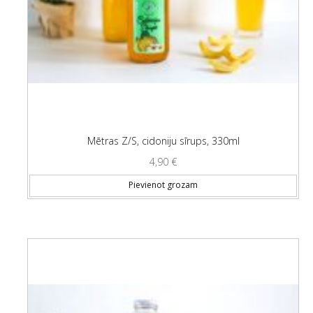
Mētras Z/S, cidoniju sīrups, 330ml
4,90
€
Pievienot grozam