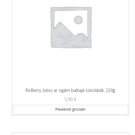
RicBerry, bitiņi ar ogām baltajā šokolādē, 220g
5,90
€
Pievienot grozam