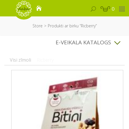
0
Store
Produkti ar birku “Ricberry”
E-VEIKALA KATALOGS
Visi zīmoli
Ricberry