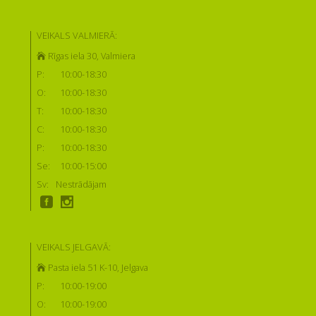
VEIKALS VALMIERĀ:
Rīgas iela 30, Valmiera
P:
10:00-18:30
O:
10:00-18:30
T:
10:00-18:30
C:
10:00-18:30
P:
10:00-18:30
Se:
10:00-15:00
Sv:
Nestrādājam
VEIKALS JELGAVĀ:
Pasta iela 51 K-10, Jelgava
P:
10:00-19:00
O:
10:00-19:00