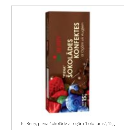
RicBerry, piena šokolāde ar ogām “Lolo-jums”, 15g