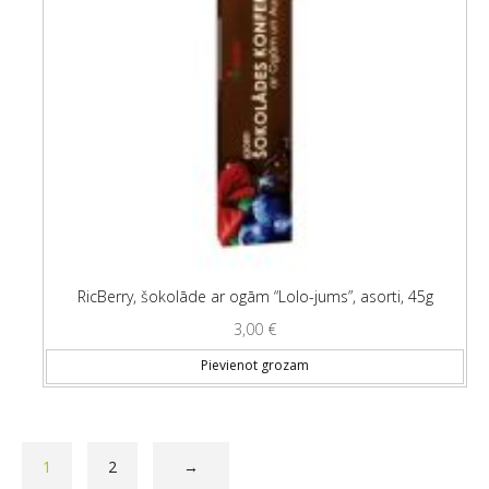
RicBerry, šokolāde ar ogām “Lolo-jums”, asorti, 45g
3,00
€
Pievienot grozam
1
2
→