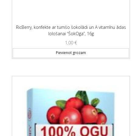
RicBerry, konfekte ar tumšo šokolādi un A vitamīnu ādas
lološanai “ŠokOga”, 16g
1,00
€
Pievienot grozam