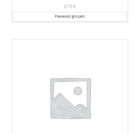
0,70
€
Pievienot grozam