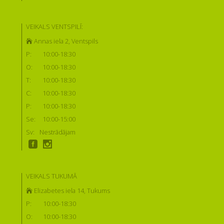
VEIKALS VENTSPILĪ:
Annas iela 2, Ventspils
P:
10:00-18:30
O:
10:00-18:30
T:
10:00-18:30
C:
10:00-18:30
P:
10:00-18:30
Se:
10:00-15:00
Sv:
Nestrādājam
VEIKALS TUKUMĀ
Elizabetes iela 14, Tukums
P:
10:00-18:30
O:
10:00-18:30