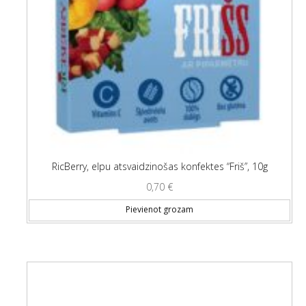
RicBerry, elpu atsvaidzinošas konfektes “Friš”, 10g
0,70
€
Pievienot grozam