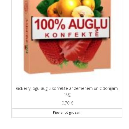
RicBerry, ogu-augļu konfekte ar zemenēm un cidonijām,
10g
0,70
€
Pievienot grozam