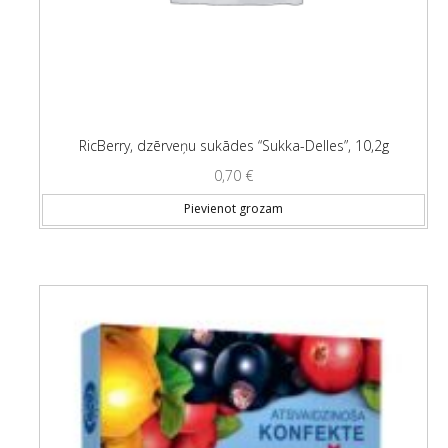
RicBerry, dzērveņu sukādes “Sukka-Delles”, 10,2g
0,70
€
Pievienot grozam