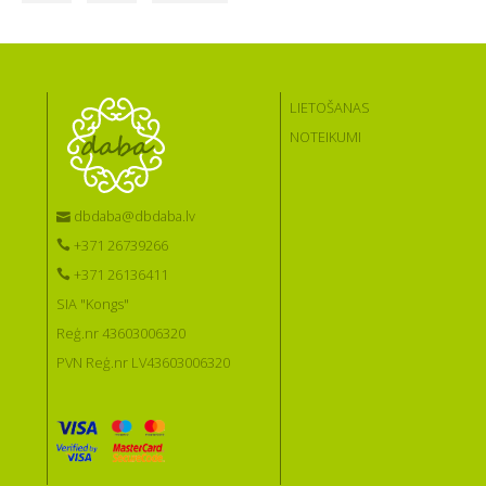
LIETOŠANAS
NOTEIKUMI
dbdaba@dbdaba.lv
+371 26739266
+371 26136411
SIA "Kongs"
Reģ.nr 43603006320
PVN Reģ.nr LV43603006320