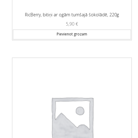
RicBerry, bitiņi ar ogām tumšajā šokolādē, 220g
5,90
€
Pievienot grozam