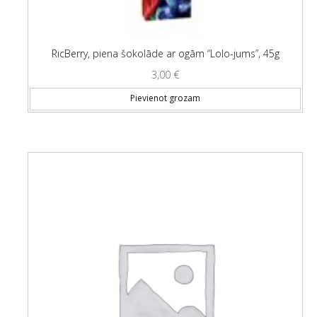
RicBerry, piena šokolāde ar ogām “Lolo-jums”, 45g
3,00
€
Pievienot grozam