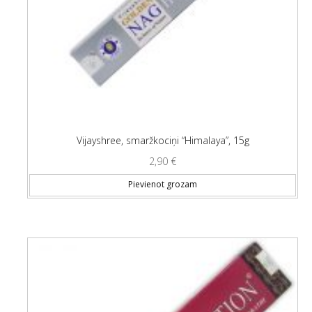
Vijayshree, smaržkociņi “Himalaya”, 15g
2,90
€
Pievienot grozam