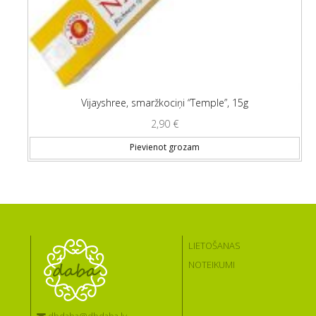
Vijayshree, smaržkociņi “Temple”, 15g
2,90
€
Pievienot grozam
LIETOŠANAS
NOTEIKUMI