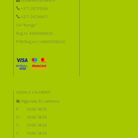
dbdaba@dbdaba.lv
+371 26739266
+371 26136411
SIA "Kongs"
Reģ.nr 43603006320
PVN Reģ.nr LV43603006320
VEIKALS VALMIERĀ:
Rīgas iela 30, Valmiera
P:
10:00-18:30
O:
10:00-18:30
T:
10:00-18:30
C:
10:00-18:30