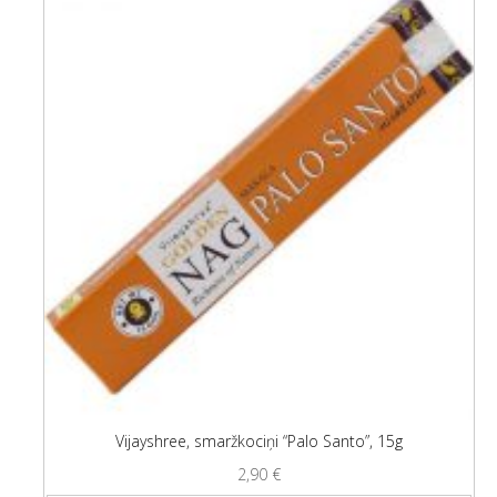
Vijayshree, smaržkociņi “Palo Santo”, 15g
2,90
€