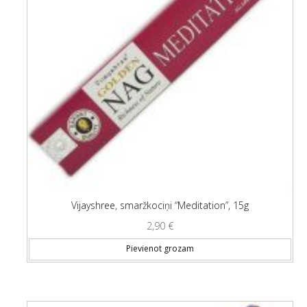
Vijayshree, smaržkociņi “Meditation”, 15g
2,90
€
Pievienot grozam