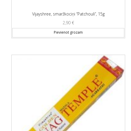
Vijayshree, smaržkociņi “Patchouli”, 15g
2,90
€
Pievienot grozam