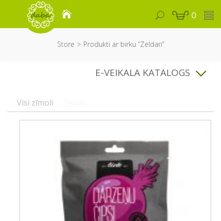
0
Store
Produkti ar birku “Zeldari”
E-VEIKALA KATALOGS
Visi zīmoli
Zeldari