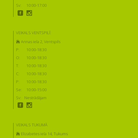
Sv:
10:00-17:00
VEIKALS VENTSPILĪ:
Annas iela 2, Ventspils
P:
10:00-18:30
O:
10:00-18:30
T:
10:00-18:30
C:
10:00-18:30
P:
10:00-18:30
Se:
10:00-15:00
Sv:
Nestrādājam
VEIKALS TUKUMĀ
Elizabetes iela 14, Tukums