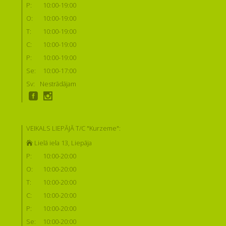
P:
10:00-19:00
O:
10:00-19:00
T:
10:00-19:00
C:
10:00-19:00
P:
10:00-19:00
Se:
10:00-17:00
Sv:
Nestrādājam
VEIKALS LIEPĀJĀ T/C "Kurzeme":
Lielā iela 13, Liepāja
P:
10:00-20:00
O:
10:00-20:00
T:
10:00-20:00
C:
10:00-20:00
P:
10:00-20:00
Se:
10:00-20:00