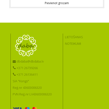
Pievienot grozam
LIETOŠANAS
NOTEIKUMI
dbdaba@dbdaba.lv
+371 26739266
+371 26136411
SIA "Kongs"
Reģ.nr 43603006320
PVN Reģ.nr LV43603006320