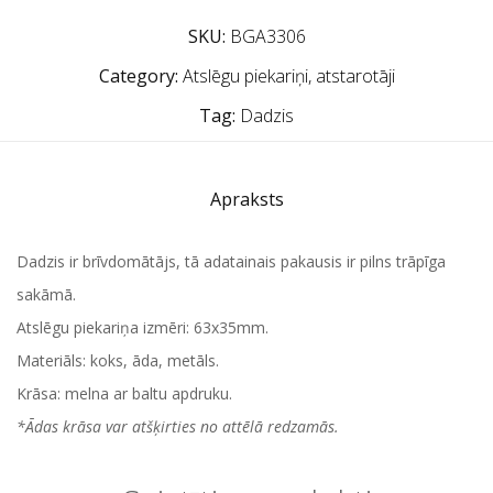
SKU:
BGA3306
Category:
Atslēgu piekariņi, atstarotāji
Tag:
Dadzis
Apraksts
Dadzis ir brīvdomātājs, tā adatainais pakausis ir pilns trāpīga
sakāmā.
Atslēgu piekariņa izmēri: 63x35mm.
Materiāls: koks, āda, metāls.
Krāsa: melna ar baltu apdruku.
*Ādas krāsa var atšķirties no attēlā redzamās.