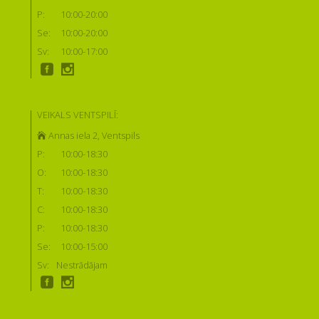
P:
10:00-20:00
Se:
10:00-20:00
Sv:
10:00-17:00
VEIKALS VENTSPILĪ:
Annas iela 2, Ventspils
P:
10:00-18:30
O:
10:00-18:30
T:
10:00-18:30
C:
10:00-18:30
P:
10:00-18:30
Se:
10:00-15:00
Sv:
Nestrādājam