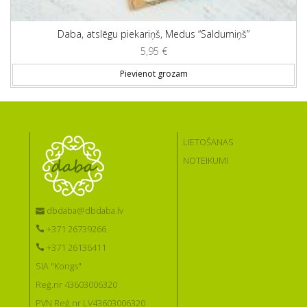
Daba, atslēgu piekariņš, Medus “Saldumiņš”
5,95
€
Pievienot grozam
LIETOŠANAS
NOTEIKUMI
dbdaba@dbdaba.lv
+371 26739266
+371 26136411
SIA "Kongs"
Reģ.nr 43603006320
PVN Reģ.nr LV43603006320