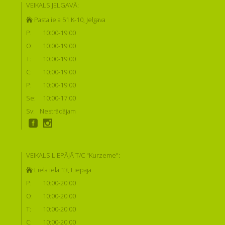
VEIKALS JELGAVĀ:
Pasta iela 51 K-10, Jelgava
P:
10:00-19:00
O:
10:00-19:00
T:
10:00-19:00
C:
10:00-19:00
P:
10:00-19:00
Se:
10:00-17:00
Sv:
Nestrādājam
VEIKALS LIEPĀJĀ T/C "Kurzeme":
Lielā iela 13, Liepāja
P:
10:00-20:00
O:
10:00-20:00
T:
10:00-20:00
C:
10:00-20:00