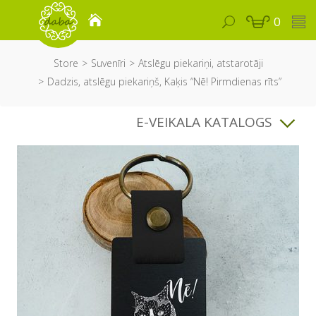
0
Store
Suvenīri
Atslēgu piekariņi, atstarotāji
Dadzis, atslēgu piekariņš, Kaķis “Nē! Pirmdienas rīts”
E-VEIKALA KATALOGS