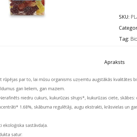
SKU:
PL
Categor
Tag:
Bi
Apraksts
t rūpējas par to, lai mūsu organisms uzņemtu augstākās kvalitātes b
aldumus gan lieliem, gan maziem.
Nerafinēts niedru cukurs, kukurūzas sīrups*, kukurūzas ciete, skābes:
centrāti* 1.68%, skābuma regulētāji, augu ekstrakti, krāsvielas un garš
ēti ekoloģiska sastāvdaļa.
ukta satur: