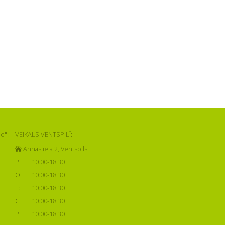
e":
VEIKALS VENTSPILĪ:
Annas iela 2, Ventspils
P:
10:00-18:30
O:
10:00-18:30
T:
10:00-18:30
C:
10:00-18:30
P:
10:00-18:30