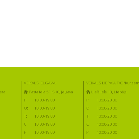
VEIKALS JELGAVĀ:
VEIKALS LIEPĀJĀ T/C "Kurzem
era
Pasta iela 51 K-10, Jelgava
Lielā iela 13, Liepāja
P:
10:00-19:00
P:
10:00-20:00
O:
10:00-19:00
O:
10:00-20:00
T:
10:00-19:00
T:
10:00-20:00
C:
10:00-19:00
C:
10:00-20:00
P:
10:00-19:00
P:
10:00-20:00