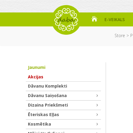
E-VEIKALS
Store
P
Jaunumi
Akcijas
Dāvanu Komplekti
Dāvanu Saiņošana
Dizaina Priekšmeti
Ēteriskas Eļļas
Kosmētika