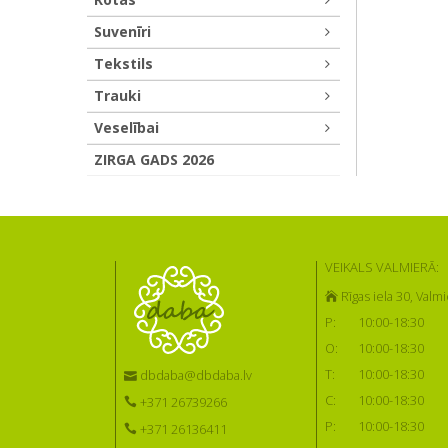
Suvenīri
Tekstils
Trauki
Veselībai
ZIRGA GADS 2026
VEIKALS VALMIERĀ:
Rīgas iela 30, Valmi
P:
10:00-18:30
O:
10:00-18:30
T:
10:00-18:30
dbdaba@dbdaba.lv
C:
10:00-18:30
+371 26739266
P:
10:00-18:30
+371 26136411