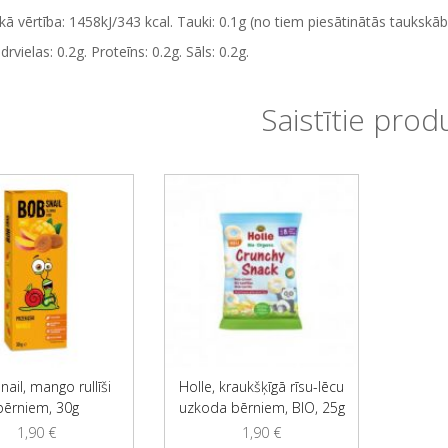
kā vērtība: 1458kJ/343 kcal. Tauki: 0.1g (no tiem piesātinātās taukskābe
drvielas: 0.2g. Proteīns: 0.2g. Sāls: 0.2g.
Saistītie prod
ail, mango rullīši
Holle, kraukšķīgā rīsu-lēcu
bērniem, 30g
uzkoda bērniem, BIO, 25g
1,90
€
1,90
€