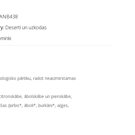
ANB438
y:
Deserti un uzkodas
ominki
ioloģisko pārtiku, radot neaizmirstamas
 citronskābe, ābolskābe un pienskābe,
as (ķirbis*, āboli*, burkāni*, aļģes,