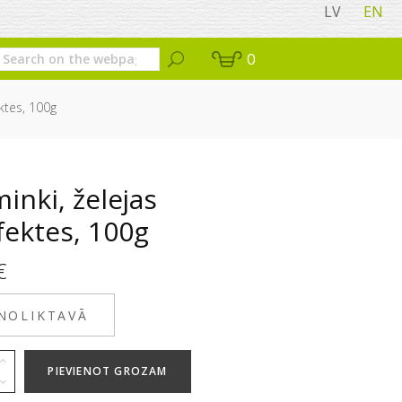
LV
EN
0
ktes, 100g
inki, želejas
fektes, 100g
€
 NOLIKTAVĀ
PIEVIENOT GROZAM