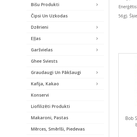
Bišu Produkti
Enerģētis
Čipsi Un Uzkodas
56g). Šķie
Dzērieni
Eļļas
Garšvielas
Ghee Sviests
Graudaugi Un Pākšaugi
Kafija, Kakao
Konservi
Liofilizēti Produkti
Makaroni, Pastas
Bob Sn
Mērces, Smērīši, Piedevas