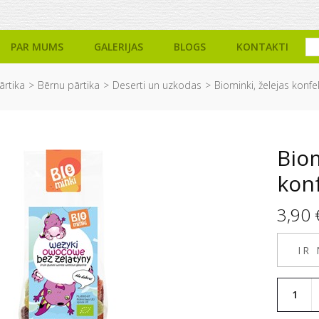
PAR MUMS
GALERIJAS
BLOGS
KONTAKTI
ārtika
Bērnu pārtika
Deserti un uzkodas
Biominki, želejas konfe
Biom
kon
3,90
IR