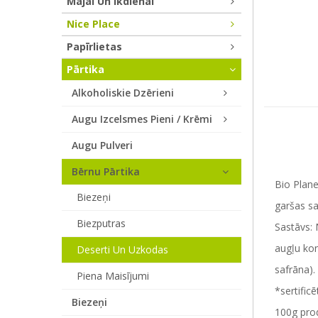
Mājai Un Ikdienai
Nice Place
Papīrlietas
Pārtika
Alkoholiskie Dzērieni
Augu Izcelsmes Pieni / Krēmi
Augu Pulveri
Bērnu Pārtika
Bio Plane
Biezeņi
garšas s
Biezputras
Sastāvs: 
augļu kon
Deserti Un Uzkodas
safrāna).
Piena Maisījumi
*sertific
Biezeņi
100g prod