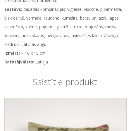
stresa situācijās, nomierina.
Sastāvs:
dažādās kombinācijās: vīgrieze, vībotne, piparmētra,
biškrēsliņš, vērmele, raudene, kumelīte, bērzu un lazdu lapas,
sievmētra, kalme, paparde, jasmīns, roze, majorāns, melisa,
liepziedi, auzu skaras, aveņu lapas, asinszāles laksti, āboliņa
ziedi u.c. Latvijas augi.
Izmērs:
~ 16 x 16 cm
Ražotājvalsts:
Latvija
Saistītie produkti