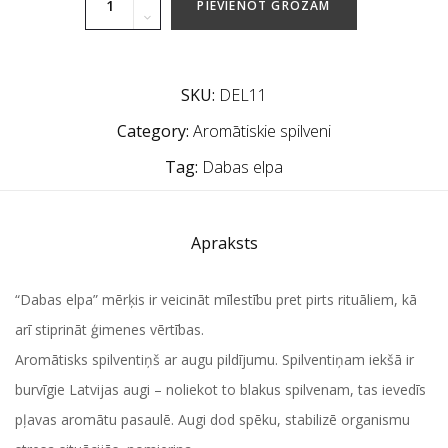
PIEVIENOT GROZAM
SKU:
DEL11
Category:
Aromātiskie spilveni
Tag:
Dabas elpa
Apraksts
“Dabas elpa” mērķis ir veicināt mīlestību pret pirts rituāliem, kā
arī stiprināt ģimenes vērtības.
Aromātisks spilventiņš ar augu pildījumu. Spilventiņam iekšā ir
burvīgie Latvijas augi – noliekot to blakus spilvenam, tas ievedīs
pļavas aromātu pasaulē. Augi dod spēku, stabilizē organismu