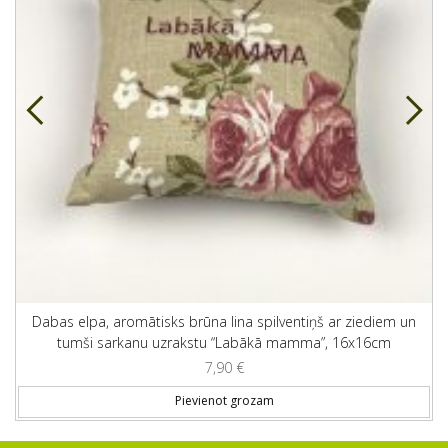
Dabas elpa, aromātisks brūna lina spilventiņš ar ziediem un
tumši sarkanu uzrakstu “Labākā mamma”, 16x16cm
7,90
€
Pievienot grozam