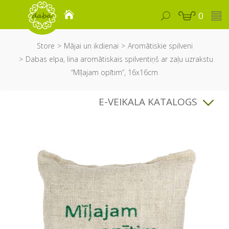
0
Store
Mājai un ikdienai
Aromātiskie spilveni
Dabas elpa, lina aromātiskais spilventiņš ar zaļu uzrakstu
“Mīļajam opītim”, 16x16cm
E-VEIKALA KATALOGS