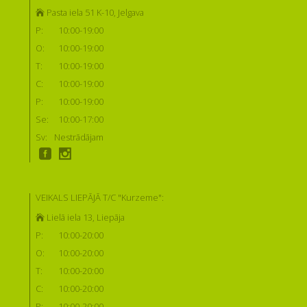
Pasta iela 51 K-10, Jelgava
P:
10:00-19:00
O:
10:00-19:00
T:
10:00-19:00
C:
10:00-19:00
P:
10:00-19:00
Se:
10:00-17:00
Sv:
Nestrādājam
VEIKALS LIEPĀJĀ T/C "Kurzeme":
Lielā iela 13, Liepāja
P:
10:00-20:00
O:
10:00-20:00
T:
10:00-20:00
C:
10:00-20:00
P:
10:00-20:00