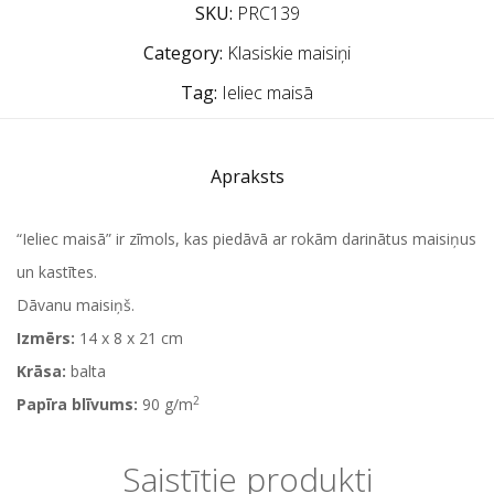
SKU:
PRC139
Category:
Klasiskie maisiņi
Tag:
Ieliec maisā
Apraksts
“Ieliec maisā” ir zīmols, kas piedāvā ar rokām darinātus maisiņus
un kastītes.
Dāvanu maisiņš.
Izmērs:
14 x 8 x 21 cm
Krāsa:
balta
2
Papīra blīvums:
90 g/m
Saistītie produkti