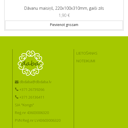
Dāvanu maisiņš, 220x100x310mm, gaiši zils
1,90
€
Pievienot grozam
LIETOŠANAS
NOTEIKUMI
dbdaba@dbdaba.lv
+371 26739266
+371 26136411
SIA "Kongs"
Reģ.nr 43603006320
PVN Reģ.nr LV43603006320