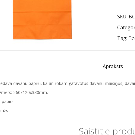
SKU:
BO
Categor
Tag:
Bo
Apraksts
iedāvā dāvanu papīru, kā arī rokām gatavotus dāvanu maisiņus, dāva
izmērs: 260x120x330mm.
 papīrs.
anžs
Saistītie prod