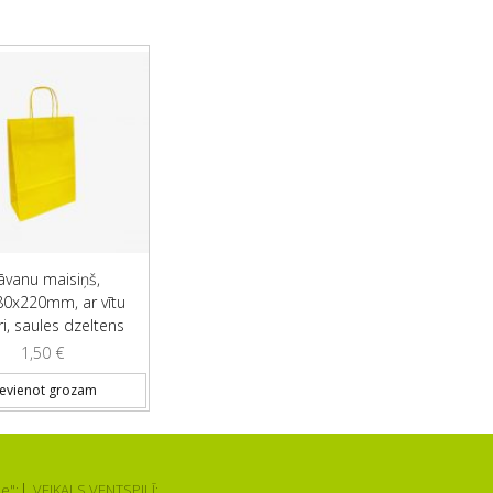
āvanu maisiņš,
0x220mm, ar vītu
ri, saules dzeltens
1,50
€
ievienot grozam
e":
VEIKALS VENTSPILĪ: