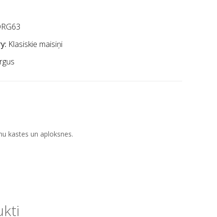
RG63
y:
Klasiskie maisiņi
rgus
nu kastes un aploksnes.
ukti