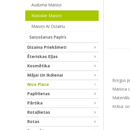
Auduma Maisiņi
Klasiskie Maisiņi
Maisiņi Ar Dizainu
Saiņošanas Papīrs
Dizaina Priekšmeti
Ēteriskas Eļļas
Kosmētika
Mājai Un Ikdienai
Borgus p
Nice Place
Maisiņa 
Papīrlietas
Materiāls:
Pārtika
Krāsa: or
Rotaļlietas
Rotas