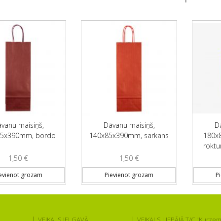
vanu maisiņš,
Dāvanu maisiņš,
D
85x390mm, bordo
140x85x390mm, sarkans
180x8
roktu
1,50
€
1,50
€
evienot grozam
Pievienot grozam
P
VEIKALS JELGAVĀ:
VEIKALS LIEPĀJĀ T/C "Kurzem