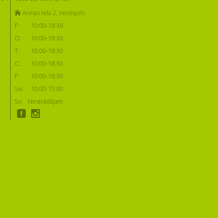
Annas iela 2, Ventspils
P:
10:00-18:30
O:
10:00-18:30
T:
10:00-18:30
C:
10:00-18:30
P:
10:00-18:30
Se:
10:00-15:00
Sv:
Nestrādājam