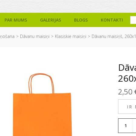
PAR MUMS
GALERIJAS
BLOGS
KONTAKTI
iņošana
Dāvanu maisiņi
Klasiskie maisiņi
Dāvanu maisiņš, 260x
Dāv
260
2,50
IR