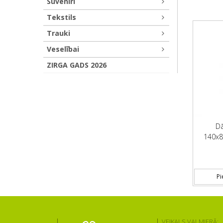
Suvenīri
Tekstils
Trauki
Veselībai
ZIRGA GADS 2026
Dā
140x
Pi
VEIKALS VALMIERĀ: