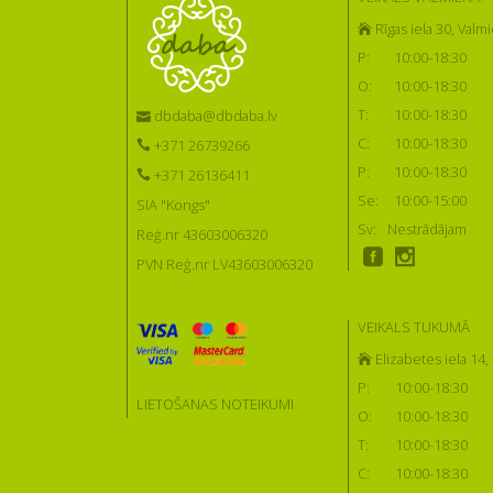
Rīgas iela 30, Valmi
P:
10:00-18:30
O:
10:00-18:30
T:
10:00-18:30
dbdaba@dbdaba.lv
C:
10:00-18:30
+371 26739266
P:
10:00-18:30
+371 26136411
Se:
10:00-15:00
SIA "Kongs"
Sv:
Nestrādājam
Reģ.nr 43603006320
PVN Reģ.nr LV43603006320
VEIKALS TUKUMĀ
Elizabetes iela 14
P:
10:00-18:30
LIETOŠANAS NOTEIKUMI
O:
10:00-18:30
T:
10:00-18:30
C:
10:00-18:30