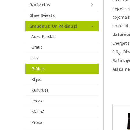
Garšvielas
nepietrūk
Ghee Sviests
apjomā ir
noskalot,
Graudaugi Un Pākšaugi
Uzturvēr
Auzu Pārslas
Enerģētis
Graudi
0,9g, Olb
Griķi
Ražotājv
Grūbas
Masa ne
Klijas
Kukurūza
Lēcas
Mannā
Prosa