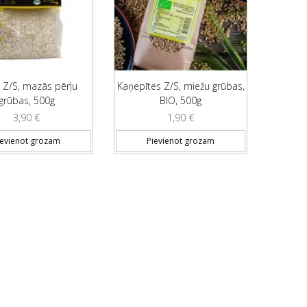
i Z/S, mazās pērļu
Kaņepītes Z/S, miežu grūbas,
grūbas, 500g
BIO, 500g
3,90
€
1,90
€
ievienot grozam
Pievienot grozam