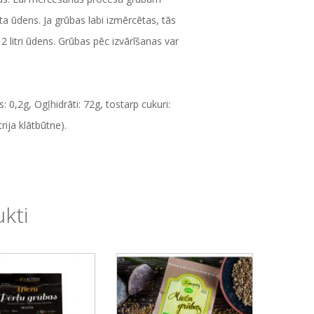
a ūdens. Ja grūbas labi izmērcētas, tās
 litri ūdens. Grūbas pēc izvārīšanas var
 0,2g, Ogļhidrāti: 72g, tostarp cukuri:
rija klātbūtne).
ukti