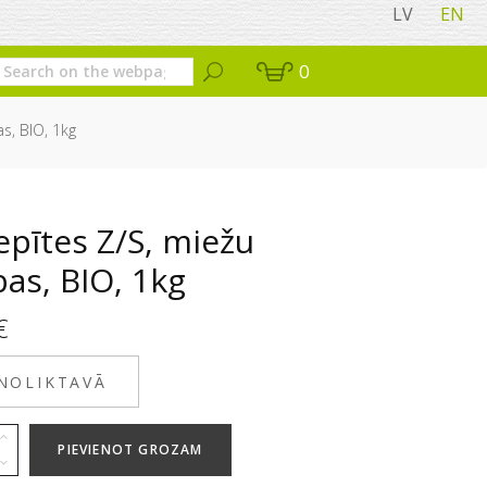
LV
EN
0
s, BIO, 1kg
pītes Z/S, miežu
as, BIO, 1kg
€
 NOLIKTAVĀ
PIEVIENOT GROZAM