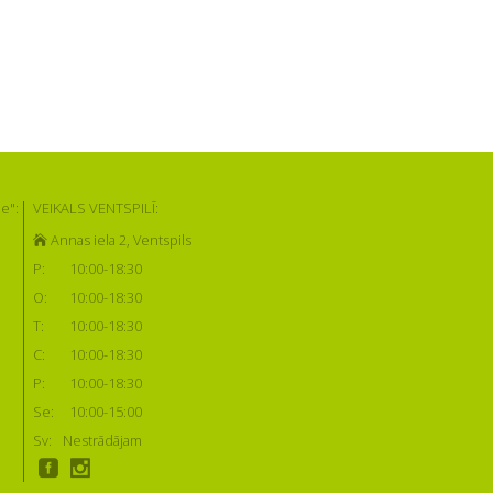
e":
VEIKALS VENTSPILĪ:
Annas iela 2, Ventspils
P:
10:00-18:30
O:
10:00-18:30
T:
10:00-18:30
C:
10:00-18:30
P:
10:00-18:30
Se:
10:00-15:00
Sv:
Nestrādājam