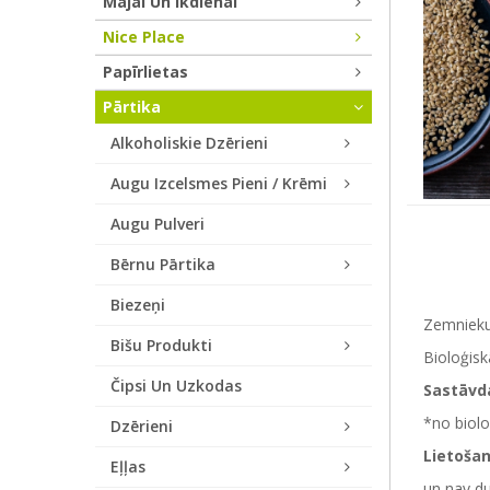
Mājai Un Ikdienai
Nice Place
Papīrlietas
Pārtika
Alkoholiskie Dzērieni
Augu Izcelsmes Pieni / Krēmi
Augu Pulveri
Bērnu Pārtika
Biezeņi
Zemnieku 
Bišu Produkti
Bioloģis
Čipsi Un Uzkodas
Sastāvd
*no biolo
Dzērieni
Lietoša
Eļļas
un nav d