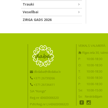
Trauki
Veselībai
ZIRGA GADS 2026
VEIKALS VALMIERĀ:
Rīgas iela 30, Valmi
P:
10:00-18:30
O:
10:00-18:30
T:
10:00-18:30
dbdaba@dbdaba.lv
C:
10:00-18:30
+371 26739266
P:
10:00-18:30
+371 26136411
Se:
10:00-15:00
SIA "Kongs"
Sv:
Nestrādājam
Reģ.nr 43603006320
PVN Reģ.nr LV43603006320