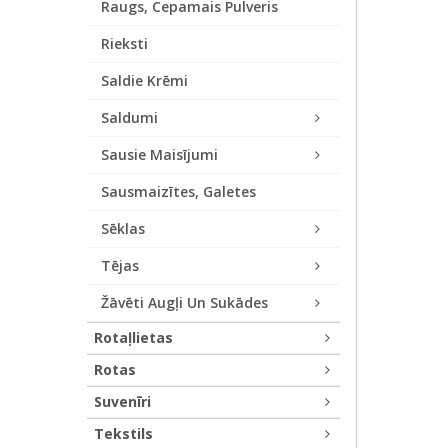
Raugs, Cepamais Pulveris
Rieksti
Saldie Krēmi
Saldumi
Sausie Maisījumi
Sausmaizītes, Galetes
Sēklas
Tējas
Žāvēti Augļi Un Sukādes
Rotaļlietas
Rotas
Suvenīri
Tekstils