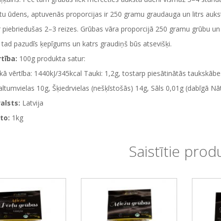
tu ūdens, aptuvenās proporcijas ir 250 gramu graudauga un litrs aukst
 piebriedušas 2–3 reizes. Grūbas vāra proporcijā 250 gramu grūbu un 2
 tad pazudīs ķepīgums un katrs graudiņš būs atsevišķi.
tība:
100g produkta satur:
kā vērtība: 1440kJ/345kcal Tauki: 1,2g, tostarp piesātinātās taukskābes:
altumvielas 10g, Šķiedrvielas (nešķīstošās) 14g, Sāls 0,01g (dabīgā Nāt
alsts:
Latvija
to:
1kg
Saistītie prod