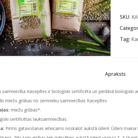
SKU:
KA
Categor
Tag:
Ka
Apraksts
saimniecība Kaņepītes ir bioloģiski sertificēta un piedāvā bioloģiski 
kās miežu grūbas no zemnieku saimniecības Kaņepītes.
aļas:
miežu grūbas*.
ģiski sertificētas lauksaimniecības.
na:
Pirms gatavošanas ieteicams noskalot aukstā ūdenī. Ūdeni maina tik
uļķains. Pēc tam grūbas liek mērcēties aukstā ūdenī vismaz 3–4 stun