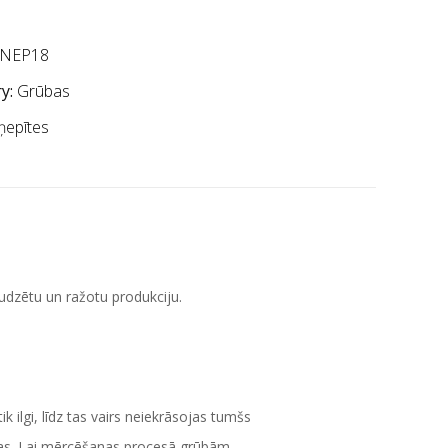
NEP18
y:
Grūbas
ņepītes
audzētu un ražotu produkciju.
 ilgi, līdz tas vairs neiekrāsojas tumšs
das. Lai mērcēšanas procesā grūbām