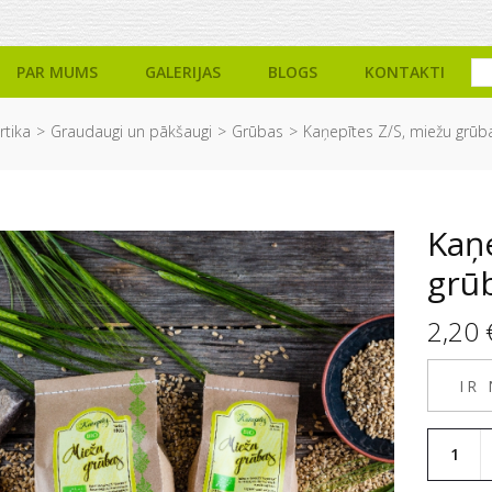
PAR MUMS
GALERIJAS
BLOGS
KONTAKTI
rtika
Graudaugi un pākšaugi
Grūbas
Kaņepītes Z/S, miežu grūba
Kaņe
grūb
2,20
IR