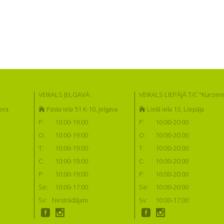
VEIKALS JELGAVĀ:
VEIKALS LIEPĀJĀ T/C "Kurzem
era
Pasta iela 51 K-10, Jelgava
Lielā iela 13, Liepāja
P:
10:00-19:00
P:
10:00-20:00
O:
10:00-19:00
O:
10:00-20:00
T:
10:00-19:00
T:
10:00-20:00
C:
10:00-19:00
C:
10:00-20:00
P:
10:00-19:00
P:
10:00-20:00
Se:
10:00-17:00
Se:
10:00-20:00
Sv:
Nestrādājam
Sv:
10:00-17:00