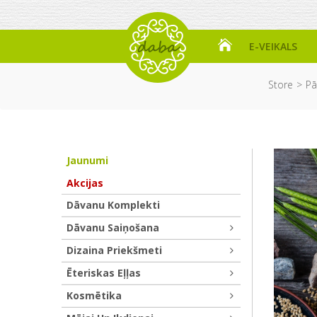
E-VEIKALS
Store
Pā
Jaunumi
Akcijas
Dāvanu Komplekti
Dāvanu Saiņošana
Dizaina Priekšmeti
Ēteriskas Eļļas
Kosmētika