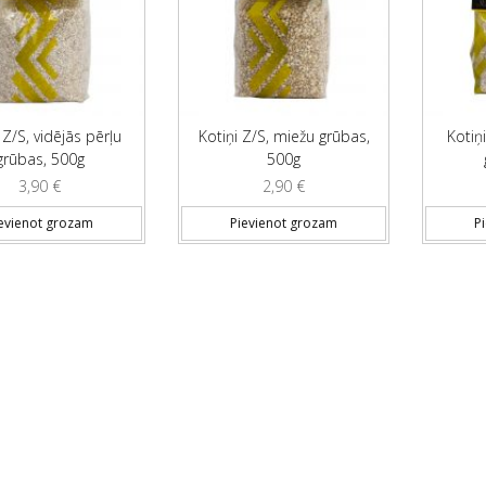
 Z/S, vidējās pērļu
Kotiņi Z/S, miežu grūbas,
Kotiņ
grūbas, 500g
500g
3,90
€
2,90
€
evienot grozam
Pievienot grozam
P