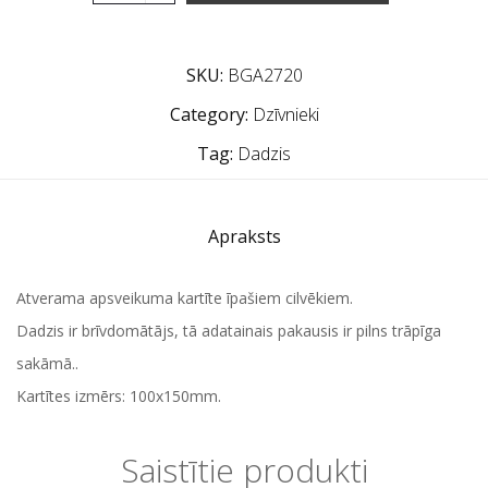
SKU:
BGA2720
Category:
Dzīvnieki
Tag:
Dadzis
Apraksts
Atverama apsveikuma kartīte īpašiem cilvēkiem.
Dadzis ir brīvdomātājs, tā adatainais pakausis ir pilns trāpīga
sakāmā..
Kartītes izmērs: 100x150mm.
Saistītie produkti