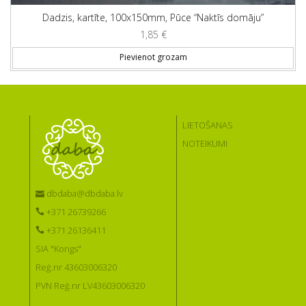
Dadzis, kartīte, 100x150mm, Pūce “Naktīs domāju”
1,85
€
Pievienot grozam
LIETOŠANAS
NOTEIKUMI
dbdaba@dbdaba.lv
+371 26739266
+371 26136411
SIA "Kongs"
Reģ.nr 43603006320
PVN Reģ.nr LV43603006320