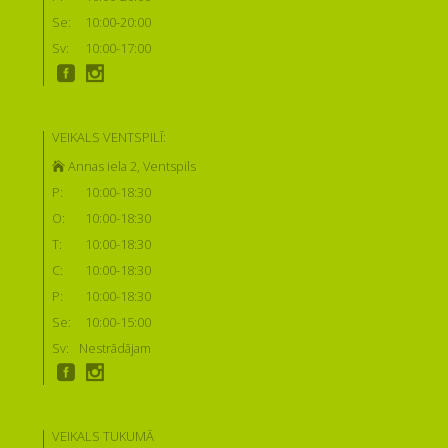
Se:
10:00-20:00
Sv:
10:00-17:00
VEIKALS VENTSPILĪ:
Annas iela 2, Ventspils
P:
10:00-18:30
O:
10:00-18:30
T:
10:00-18:30
C:
10:00-18:30
P:
10:00-18:30
Se:
10:00-15:00
Sv:
Nestrādājam
VEIKALS TUKUMĀ