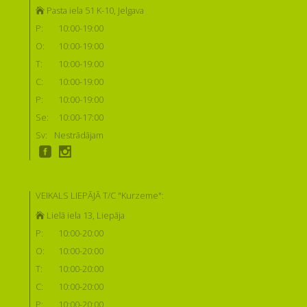
Pasta iela 51 K-10, Jelgava
P:
10:00-19:00
O:
10:00-19:00
T:
10:00-19:00
C:
10:00-19:00
P:
10:00-19:00
Se:
10:00-17:00
Sv:
Nestrādājam
VEIKALS LIEPĀJĀ T/C "Kurzeme":
Lielā iela 13, Liepāja
P:
10:00-20:00
O:
10:00-20:00
T:
10:00-20:00
C:
10:00-20:00
P:
10:00-20:00