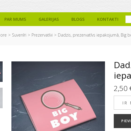
PAR MUMS
GALERIJAS
BLOGS
KONTAKTI
tore
Suvenīri
Prezervatīvi
Dadzis, prezervatīvs iepakojumā, Big b
Dadz
iep
2,50
IR
PIE