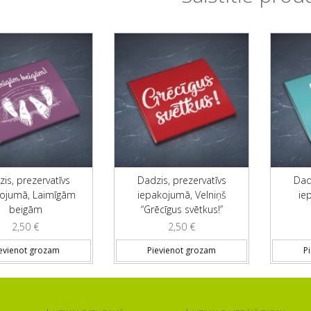
is, prezervatīvs
Dadzis, prezervatīvs
Dad
kojumā, Laimīgām
iepakojumā, Velniņš
ie
beigām
“Grēcīgus svētkus!”
2,50
€
2,50
€
evienot grozam
Pievienot grozam
P