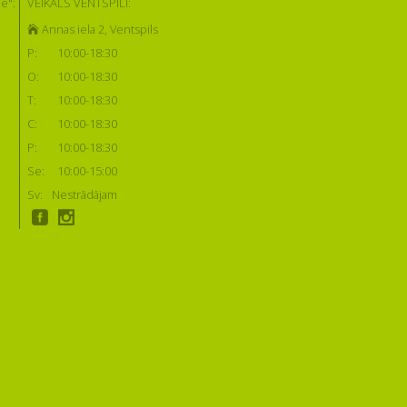
e":
VEIKALS VENTSPILĪ:
Annas iela 2, Ventspils
P:
10:00-18:30
O:
10:00-18:30
T:
10:00-18:30
C:
10:00-18:30
P:
10:00-18:30
Se:
10:00-15:00
Sv:
Nestrādājam