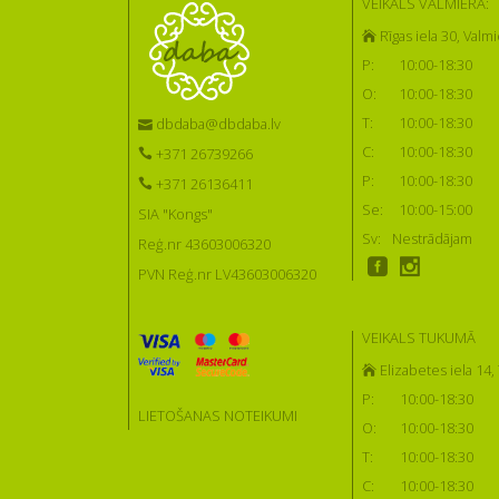
VEIKALS VALMIERĀ:
Rīgas iela 30, Valmi
P:
10:00-18:30
O:
10:00-18:30
T:
10:00-18:30
dbdaba@dbdaba.lv
C:
10:00-18:30
+371 26739266
P:
10:00-18:30
+371 26136411
Se:
10:00-15:00
SIA "Kongs"
Sv:
Nestrādājam
Reģ.nr 43603006320
PVN Reģ.nr LV43603006320
VEIKALS TUKUMĀ
Elizabetes iela 14
P:
10:00-18:30
LIETOŠANAS NOTEIKUMI
O:
10:00-18:30
T:
10:00-18:30
C:
10:00-18:30