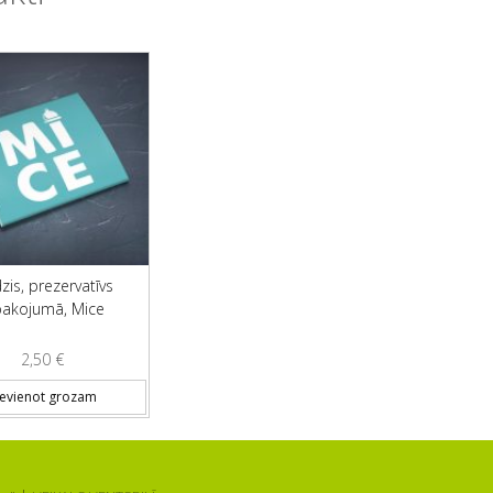
zis, prezervatīvs
pakojumā, Mice
2,50
€
ievienot grozam