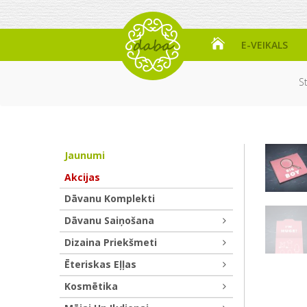
E-VEIKALS
S
Jaunumi
Akcijas
Dāvanu Komplekti
Dāvanu Saiņošana
Dizaina Priekšmeti
Ēteriskas Eļļas
Kosmētika