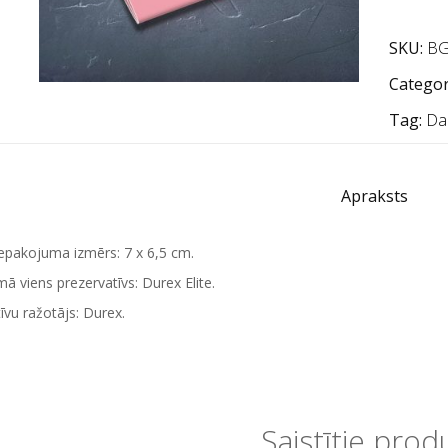
SKU:
BG
Categor
Tag:
Da
Apraksts
iepakojuma izmērs: 7 x 6,5 cm.
ā viens prezervatīvs: Durex Elite.
īvu ražotājs: Durex.
Saistītie prod