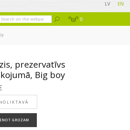
LV
EN
0
oy
is, prezervatīvs
akojumā, Big boy
€
 NOLIKTAVĀ
VIENOT GROZAM