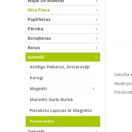
Mājai Un Ikdienai
Nice Place
Papīrlietas
Pārtika
Rotaļlietas
Rotas
Suvenīri
Atslēgu Piekariņi, Atstarotāji
Salocīta 
Karogi
Iepakojum
Magnēti
Prezervat
Marinēti Gurķi Burkā
Pierakstu Lapiņas Ar Magnētu
Prezervatīvi
Tekstils