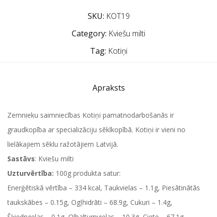
SKU:
KOT19
Category:
Kviešu milti
Tag:
Kotiņi
Apraksts
Zemnieku saimniecības Kotiņi pamatnodarbošanās ir
graudkopība ar specializāciju sēklkopībā. Kotiņi ir vieni no
lielākajiem sēklu ražotājiem Latvijā.
Sastāvs
: Kviešu milti
Uzturvērtība:
100g produkta satur:
Enerģētiskā vērtība – 334 kcal, Taukvielas – 1.1g, Piesātinātās
taukskābes – 0.15g, Ogļhidrāti – 68.9g, Cukuri – 1.4g,
Šķiedrvielas – 0.1g, Olbaltumvielas – 10.3g, Ciete – 67.1g.