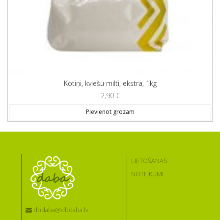
Kotiņi, kviešu milti, ekstra, 1kg
2,90
€
Pievienot grozam
LIETOŠANAS
NOTEIKUMI
dbdaba@dbdaba.lv