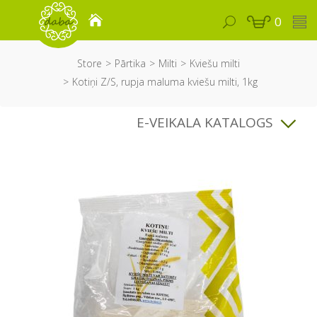
0
Store
Pārtika
Milti
Kviešu milti
Kotiņi Z/S, rupja maluma kviešu milti, 1kg
E-VEIKALA KATALOGS