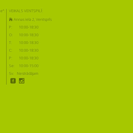
e":
VEIKALS VENTSPILĪ:
Annas iela 2, Ventspils
P:
10:00-18:30
O:
10:00-18:30
T:
10:00-18:30
C:
10:00-18:30
P:
10:00-18:30
Se:
10:00-15:00
Sv:
Nestrādājam