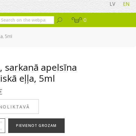
LV
EN
0
ļa, 5ml
, sarkanā apelsīna
iskā eļļa, 5ml
€
 NOLIKTAVĀ
PIEVIENOT GROZAM