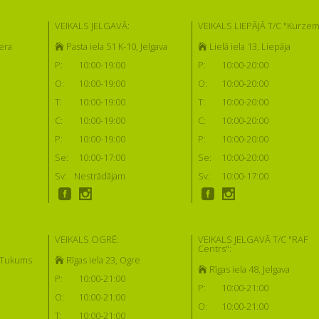
VEIKALS JELGAVĀ:
VEIKALS LIEPĀJĀ T/C "Kurzem
era
Pasta iela 51 K-10, Jelgava
Lielā iela 13, Liepāja
P:
10:00-19:00
P:
10:00-20:00
O:
10:00-19:00
O:
10:00-20:00
T:
10:00-19:00
T:
10:00-20:00
C:
10:00-19:00
C:
10:00-20:00
P:
10:00-19:00
P:
10:00-20:00
Se:
10:00-17:00
Se:
10:00-20:00
Sv:
Nestrādājam
Sv:
10:00-17:00
VEIKALS OGRĒ:
VEIKALS JELGAVĀ T/C "RAF
Centrs":
, Tukums
Rīgas iela 23, Ogre
Rīgas iela 48, Jelgava
P:
10:00-21:00
P:
10:00-21:00
O:
10:00-21:00
O:
10:00-21:00
T:
10:00-21:00