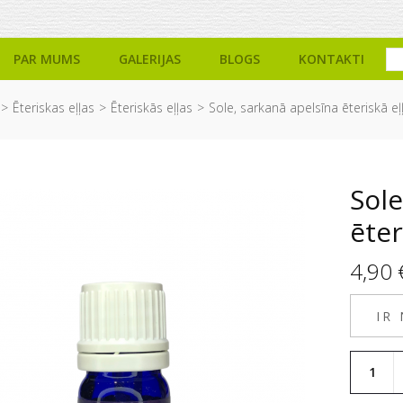
PAR MUMS
GALERIJAS
BLOGS
KONTAKTI
Ēteriskas eļļas
Ēteriskās eļļas
Sole, sarkanā apelsīna ēteriskā eļ
Sole
ēter
4,90
IR