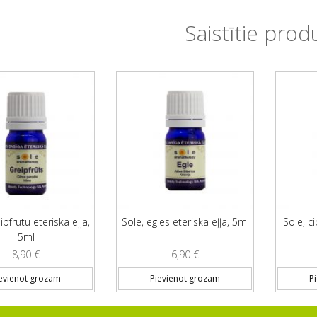
Saistītie prod
ipfrūtu ēteriskā eļļa,
Sole, egles ēteriskā eļļa, 5ml
Sole, ci
5ml
8,90
€
6,90
€
evienot grozam
Pievienot grozam
P