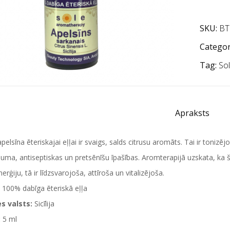
SKU:
BT
Categor
Tag:
So
Apraksts
pelsīna ēteriskajai eļļai ir svaigs, salds citrusu aromāts. Tai ir tonizēj
suma, antiseptiskas un pretsēnīšu īpašības. Aromterapijā uzskata, ka šī
rģiju, tā ir līdzsvarojoša, attīroša un vitalizējoša.
100% dabīga ēteriskā eļļa
s valsts:
Sicīlija
:
5 ml