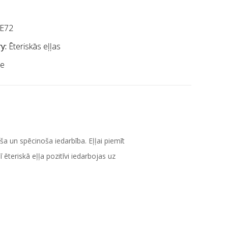
E72
y:
Ēteriskās eļļas
le
oša un spēcinoša iedarbība. Eļļai piemīt
 ēteriskā eļļa pozitīvi iedarbojas uz