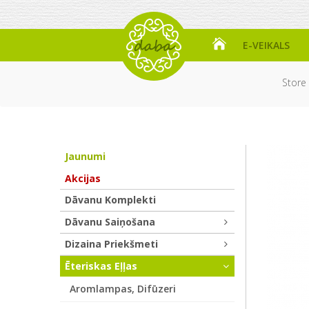
E-VEIKALS
Store
Jaunumi
Akcijas
Dāvanu Komplekti
Dāvanu Saiņošana
Dizaina Priekšmeti
Ēteriskas Eļļas
Aromlampas, Difūzeri