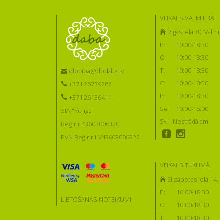
VEIKALS VALMIERĀ:
Rīgas iela 30, Valmi
P:
10:00-18:30
O:
10:00-18:30
T:
10:00-18:30
dbdaba@dbdaba.lv
C:
10:00-18:30
+371 26739266
P:
10:00-18:30
+371 26136411
Se:
10:00-15:00
SIA "Kongs"
Sv:
Nestrādājam
Reģ.nr 43603006320
PVN Reģ.nr LV43603006320
VEIKALS TUKUMĀ
Elizabetes iela 14
P:
10:00-18:30
LIETOŠANAS NOTEIKUMI
O:
10:00-18:30
T:
10:00-18:30