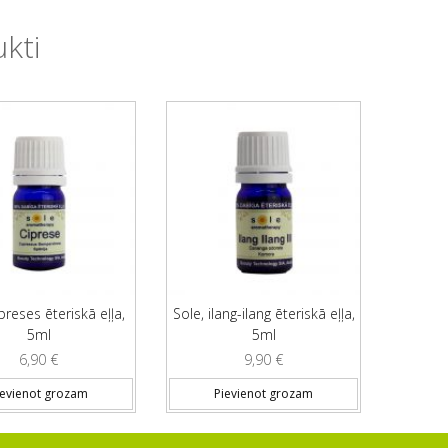
ukti
preses ēteriskā eļļa,
Sole, ilang-ilang ēteriskā eļļa,
5ml
5ml
6,90
€
9,90
€
ievienot grozam
Pievienot grozam