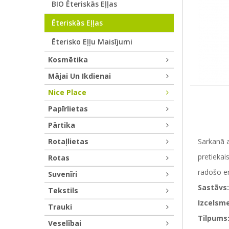
BIO Ēteriskās Eļļas
Ēteriskās Eļļas
Ēterisko Eļļu Maisījumi
Kosmētika
Mājai Un Ikdienai
Nice Place
Papīrlietas
Pārtika
Rotaļlietas
Sarkanā a
pretiekai
Rotas
radošo ene
Suvenīri
Sastāvs:
Tekstils
Izcelsme
Trauki
Tilpums
Veselībai