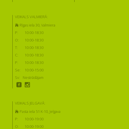
VEIKALS VALMIERĀ:
Rīgas iela 30, Valmiera
P:
10:00-18:30
O:
10:00-18:30
T:
10:00-18:30
C:
10:00-18:30
P:
10:00-18:30
Se:
10:00-15:00
Sv:
Nestrādājam
VEIKALS JELGAVĀ:
Pasta iela 51 K-10, Jelgava
P:
10:00-19:00
O:
10:00-19:00