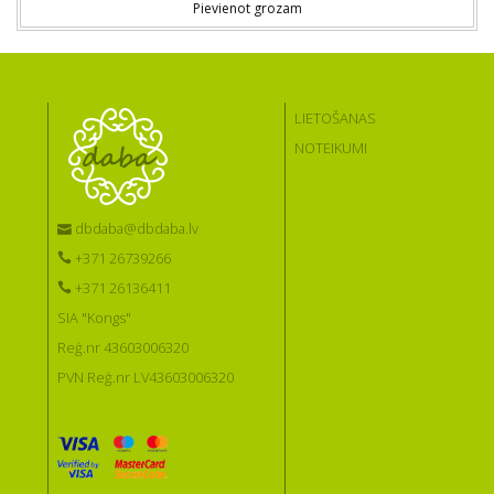
Pievienot grozam
LIETOŠANAS
NOTEIKUMI
dbdaba@dbdaba.lv
+371 26739266
+371 26136411
SIA "Kongs"
Reģ.nr 43603006320
PVN Reģ.nr LV43603006320