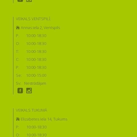
VEIKALS VENTSPILĪ:
Annas iela 2, Ventspils
P:
10:00-18:30
O:
10:00-18:30
T:
10:00-18:30
C:
10:00-18:30
P:
10:00-18:30
Se:
10:00-15:00
Sv:
Nestrādājam
VEIKALS TUKUMĀ
Elizabetes iela 14, Tukums
P:
10:00-18:30
O:
10:00-18:30