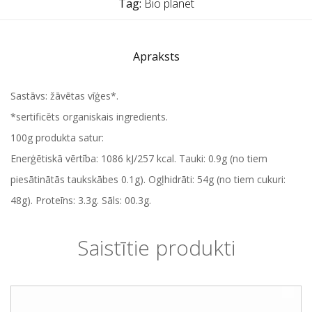
Tag:
Bio planet
Apraksts
Sastāvs: žāvētas vīģes*.
*sertificēts organiskais ingredients.
100g produkta satur:
Enerģētiskā vērtība: 1086 kJ/257 kcal. Tauki: 0.9g (no tiem
piesātinātās taukskābes 0.1g). Ogļhidrāti: 54g (no tiem cukuri:
48g). Proteīns: 3.3g. Sāls: 00.3g.
Saistītie produkti