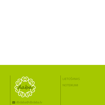
LIETOŠANAS
NOTEIKUMI
dbdaba@dbdaba.lv