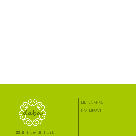
LIETOŠANAS
NOTEIKUMI
dbdaba@dbdaba.lv