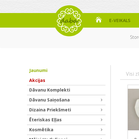
E-VEIKALS
Stor
Jaunumi
Visi z
Akcijas
Dāvanu Komplekti
Dāvanu Saiņošana
Dizaina Priekšmeti
Ēteriskas Eļļas
Kosmētika