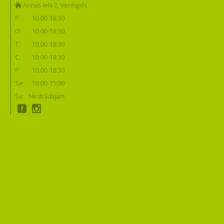
Annas iela 2, Ventspils
P:
10:00-18:30
O:
10:00-18:30
T:
10:00-18:30
C:
10:00-18:30
P:
10:00-18:30
Se:
10:00-15:00
Sv:
Nestrādājam