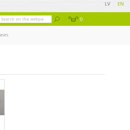
LV
EN
0
ases