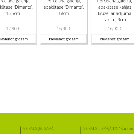
rcelāna galerija,
Porcelāna galerija,
Porcelāna galerija,
kštase “Dimants”,
apakštase “Dimants”,
apakštase kafijas
15,5cm
18cm
krūzei ar adījuma
rakstu, 9cm
12,90
€
16,90
€
16,90
€
ievienot grozam
Pievienot grozam
Pievienot grozam
VEIKALS JELGAVĀ:
VEIKALS LIEPĀJĀ T/C "Kurzem