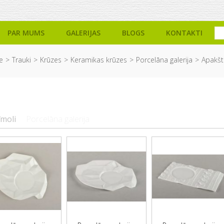
PAR MUMS
GALERIJAS
BLOGS
KONTAKTI
e
Trauki
Krūzes
Keramikas krūzes
Porcelāna galerija
Apakšt
īmoli
Porcelāna galerija