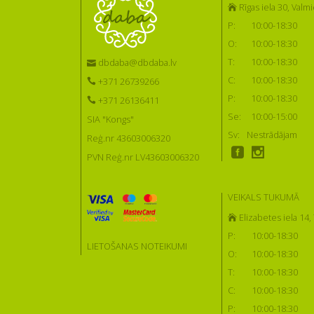
Rīgas iela 30, Valmi
P:
10:00-18:30
O:
10:00-18:30
T:
10:00-18:30
dbdaba@dbdaba.lv
C:
10:00-18:30
+371 26739266
P:
10:00-18:30
+371 26136411
Se:
10:00-15:00
SIA "Kongs"
Sv:
Nestrādājam
Reģ.nr 43603006320
PVN Reģ.nr LV43603006320
VEIKALS TUKUMĀ
Elizabetes iela 14
P:
10:00-18:30
LIETOŠANAS NOTEIKUMI
O:
10:00-18:30
T:
10:00-18:30
C:
10:00-18:30
P:
10:00-18:30