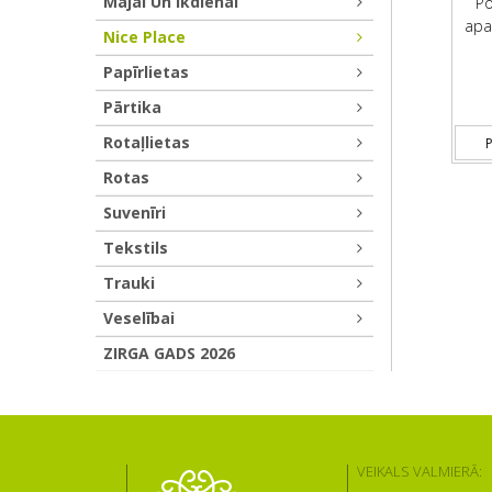
Mājai Un Ikdienai
Po
apa
Nice Place
Papīrlietas
Pārtika
Rotaļlietas
P
Rotas
Suvenīri
Tekstils
Trauki
Veselībai
ZIRGA GADS 2026
VEIKALS VALMIERĀ: