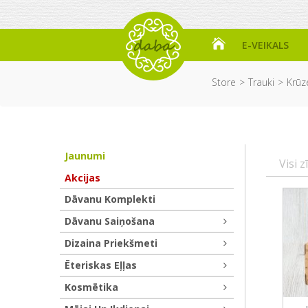
E-VEIKALS
Store
Trauki
Krūz
Jaunumi
Visi z
Akcijas
Dāvanu Komplekti
Dāvanu Saiņošana
Dizaina Priekšmeti
Ēteriskas Eļļas
Kosmētika