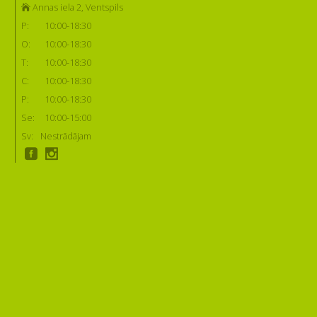
Annas iela 2, Ventspils
P:
10:00-18:30
O:
10:00-18:30
T:
10:00-18:30
C:
10:00-18:30
P:
10:00-18:30
Se:
10:00-15:00
Sv:
Nestrādājam