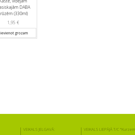
Kaste, vidējām
lasiskajām DABA
krūzēm (330ml)
1,95
€
ievienot grozam
VEIKALS JELGAVĀ:
VEIKALS LIEPĀJĀ T/C "Kurzem