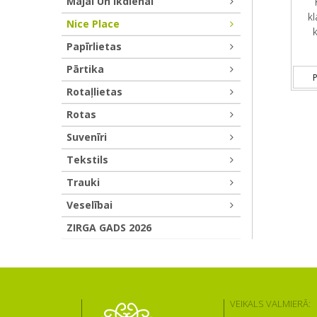
Mājai Un Ikdienai
k
Nice Place
Papīrlietas
Pārtika
P
Rotaļlietas
Rotas
Suvenīri
Tekstils
Trauki
Veselībai
ZIRGA GADS 2026
VEIKALS VALMIERĀ: