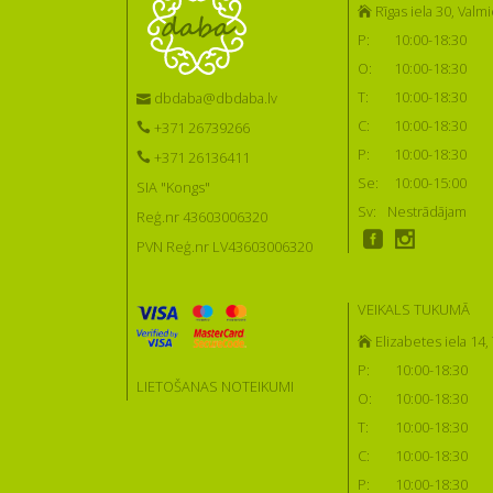
Rīgas iela 30, Valmi
P:
10:00-18:30
O:
10:00-18:30
T:
10:00-18:30
dbdaba@dbdaba.lv
C:
10:00-18:30
+371 26739266
P:
10:00-18:30
+371 26136411
Se:
10:00-15:00
SIA "Kongs"
Sv:
Nestrādājam
Reģ.nr 43603006320
PVN Reģ.nr LV43603006320
VEIKALS TUKUMĀ
Elizabetes iela 14
P:
10:00-18:30
LIETOŠANAS NOTEIKUMI
O:
10:00-18:30
T:
10:00-18:30
C:
10:00-18:30
P:
10:00-18:30