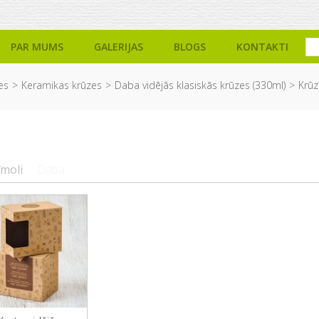
PAR MUMS
GALERIJAS
BLOGS
KONTAKTI
es
Keramikas krūzes
Daba vidējās klasiskās krūzes (330ml)
Krūz
īmoli
Daba