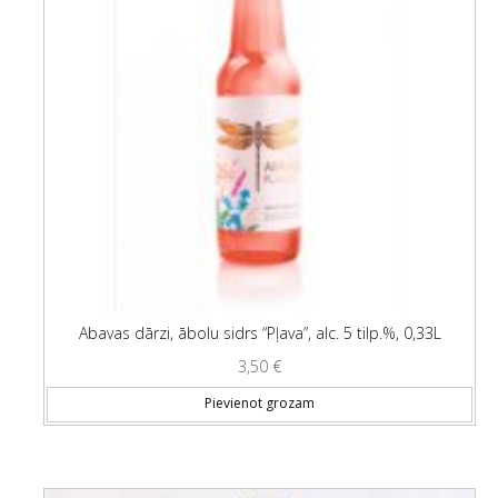
Abavas dārzi, ābolu sidrs “Pļava”, alc. 5 tilp.%, 0,33L
3,50
€
Pievienot grozam