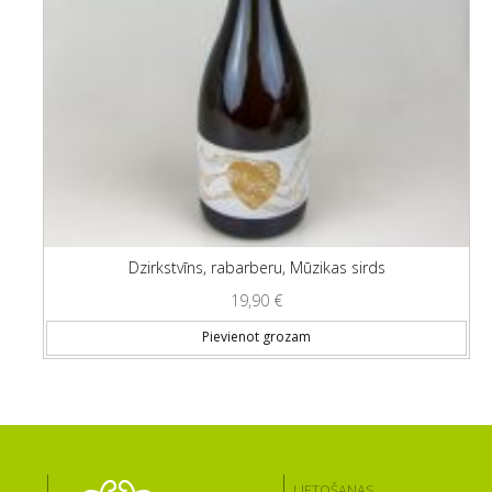
Dzirkstvīns, rabarberu, Mūzikas sirds
19,90
€
Pievienot grozam
LIETOŠANAS