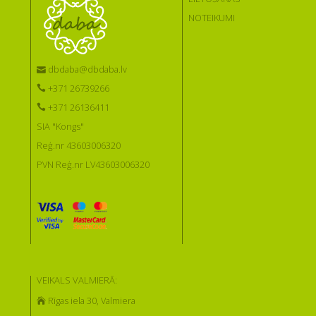
NOTEIKUMI
dbdaba@dbdaba.lv
+371 26739266
+371 26136411
SIA "Kongs"
Reģ.nr 43603006320
PVN Reģ.nr LV43603006320
VEIKALS VALMIERĀ:
Rīgas iela 30, Valmiera