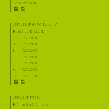
Sv:
Nestrādājam
VEIKALS LIEPĀJĀ T/C "Kurzeme":
Lielā iela 13, Liepāja
P:
10:00-20:00
O:
10:00-20:00
T:
10:00-20:00
C:
10:00-20:00
P:
10:00-20:00
Se:
10:00-20:00
Sv:
10:00-17:00
VEIKALS VENTSPILĪ:
Annas iela 2, Ventspils