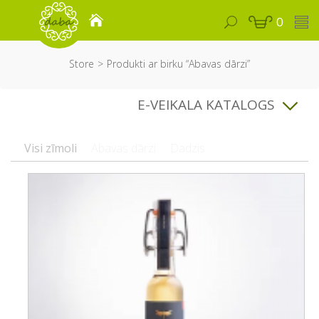
0
Store
Produkti ar birku “Abavas dārzi”
E-VEIKALA KATALOGS
Visi zīmoli
Abavas dārzi
Dadzis