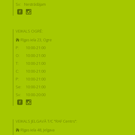
Sv:
Nestrādājam
VEIKALS OGRĒ:
Rīgas iela 23, Ogre
P:
10:00-21:00
O:
10:00-21:00
T:
10:00-21:00
C:
10:00-21:00
P:
10:00-21:00
Se:
10:00-21:00
Sv:
10:00-20:00
VEIKALS JELGAVĀ T/C "RAF Centrs":
Rīgas iela 48, Jelgava