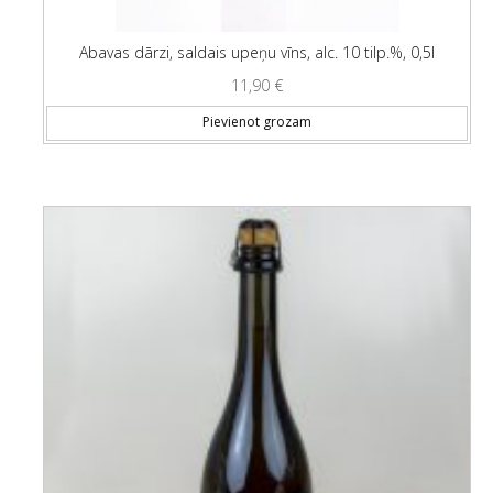
Abavas dārzi, saldais upeņu vīns, alc. 10 tilp.%, 0,5l
11,90
€
Pievienot grozam