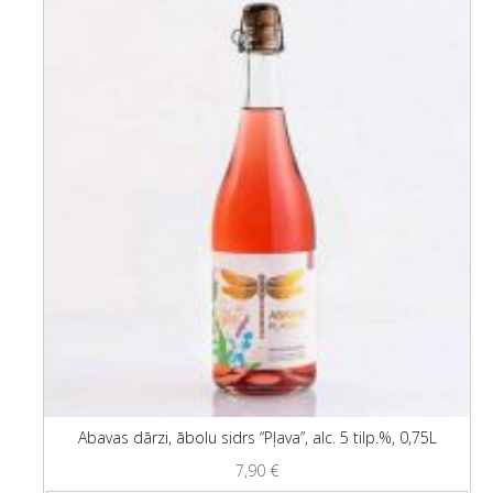
Abavas dārzi, ābolu sidrs “Pļava”, alc. 5 tilp.%, 0,75L
7,90
€