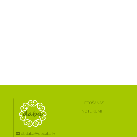
LIETOŠANAS
NOTEIKUMI
dbdaba@dbdaba.lv