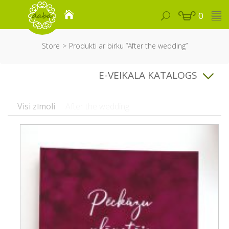
0
Store
Produkti ar birku “After the wedding”
E-VEIKALA KATALOGS
Visi zīmoli
After the wedding