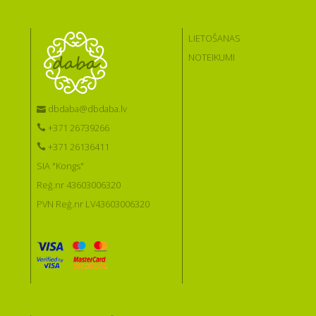
LIETOŠANAS
NOTEIKUMI
dbdaba@dbdaba.lv
+371 26739266
+371 26136411
SIA "Kongs"
Reģ.nr 43603006320
PVN Reģ.nr LV43603006320