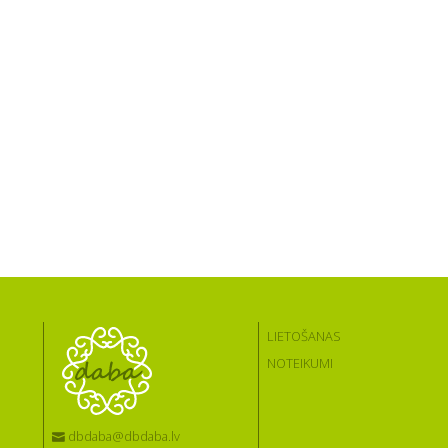
LIETOŠANAS
NOTEIKUMI
dbdaba@dbdaba.lv