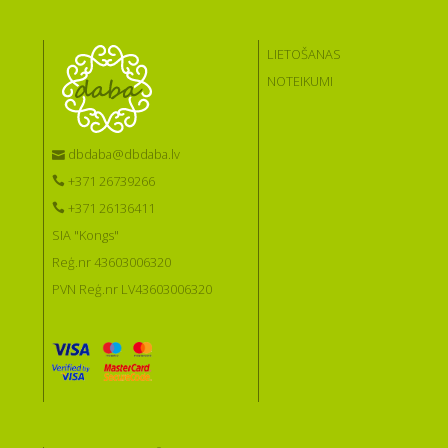
LIETOŠANAS
NOTEIKUMI
dbdaba@dbdaba.lv
+371 26739266
+371 26136411
SIA "Kongs"
Reģ.nr 43603006320
PVN Reģ.nr LV43603006320