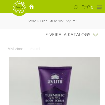
0
Store
Produkti ar birku “Ayumi”
E-VEIKALA KATALOGS
Visi zīmoli
Ayumi