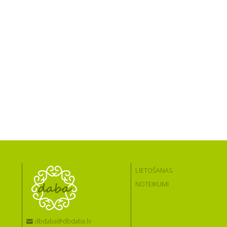
LIETOŠANAS
NOTEIKUMI
dbdaba@dbdaba.lv