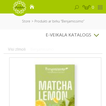
0
Store
Produkti ar birku “Benjamissimo”
E-VEIKALA KATALOGS
Visi zīmoli
Benjamissimo