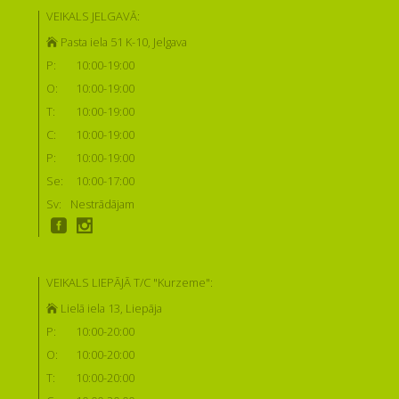
VEIKALS JELGAVĀ:
Pasta iela 51 K-10, Jelgava
P:
10:00-19:00
O:
10:00-19:00
T:
10:00-19:00
C:
10:00-19:00
P:
10:00-19:00
Se:
10:00-17:00
Sv:
Nestrādājam
VEIKALS LIEPĀJĀ T/C "Kurzeme":
Lielā iela 13, Liepāja
P:
10:00-20:00
O:
10:00-20:00
T:
10:00-20:00