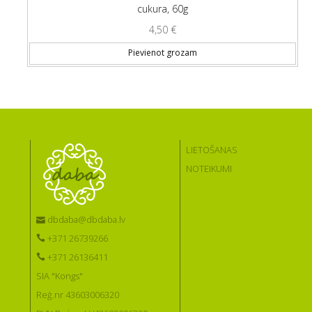
cukura, 60g
4,50
€
Pievienot grozam
LIETOŠANAS
NOTEIKUMI
dbdaba@dbdaba.lv
+371 26739266
+371 26136411
SIA "Kongs"
Reģ.nr 43603006320