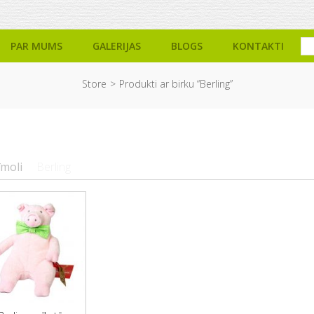
PAR MUMS
GALERIJAS
BLOGS
KONTAKTI
Store
Produkti ar birku “Berling”
īmoli
Berling