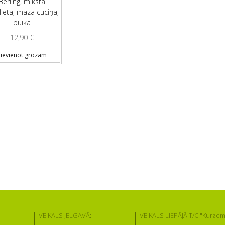
Berling, mīkstā
lieta, mazā cūciņa,
puika
12,90
€
ievienot grozam
VEIKALS JELGAVĀ:
VEIKALS LIEPĀJĀ T/C "Kurzem