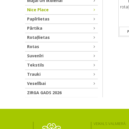
Mājai Un Ikdienai
rotaļ
Nice Place
Papīrlietas
Pārtika
P
Rotaļlietas
Rotas
Suvenīri
Tekstils
Trauki
Veselībai
ZIRGA GADS 2026
VEIKALS VALMIERĀ: