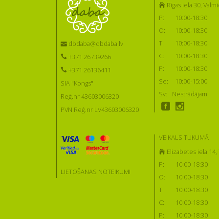
Rīgas iela 30, Valmi
P:
10:00-18:30
O:
10:00-18:30
T:
10:00-18:30
dbdaba@dbdaba.lv
C:
10:00-18:30
+371 26739266
P:
10:00-18:30
+371 26136411
Se:
10:00-15:00
SIA "Kongs"
Sv:
Nestrādājam
Reģ.nr 43603006320
PVN Reģ.nr LV43603006320
VEIKALS TUKUMĀ
Elizabetes iela 14
P:
10:00-18:30
LIETOŠANAS NOTEIKUMI
O:
10:00-18:30
T:
10:00-18:30
C:
10:00-18:30
P:
10:00-18:30