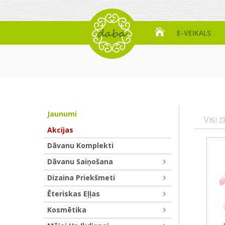
E-VEIKALS
Jaunumi
Visi z
Akcijas
Dāvanu Komplekti
Dāvanu Saiņošana
Dizaina Priekšmeti
Ēteriskas Eļļas
Kosmētika