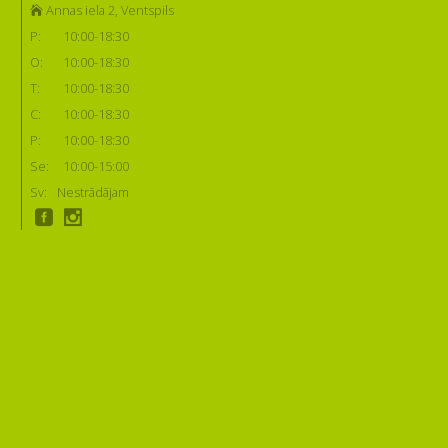
Annas iela 2, Ventspils
P:
10:00-18:30
O:
10:00-18:30
T:
10:00-18:30
C:
10:00-18:30
P:
10:00-18:30
Se:
10:00-15:00
Sv:
Nestrādājam