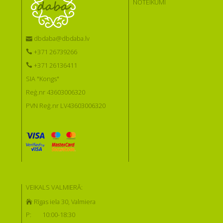
NOTEIKUMI
dbdaba@dbdaba.lv
+371 26739266
+371 26136411
SIA "Kongs"
Reģ.nr 43603006320
PVN Reģ.nr LV43603006320
VEIKALS VALMIERĀ:
Rīgas iela 30, Valmiera
P:
10:00-18:30