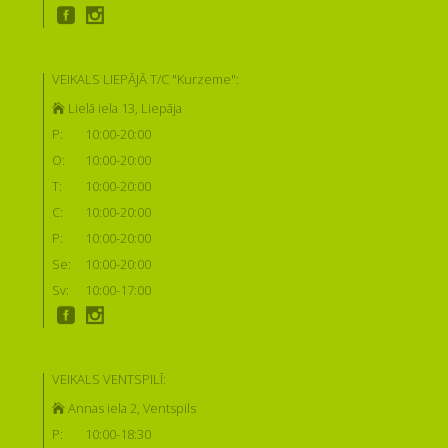
VEIKALS LIEPĀJĀ T/C "Kurzeme":
Lielā iela 13, Liepāja
P:
10:00-20:00
O:
10:00-20:00
T:
10:00-20:00
C:
10:00-20:00
P:
10:00-20:00
Se:
10:00-20:00
Sv:
10:00-17:00
VEIKALS VENTSPILĪ:
Annas iela 2, Ventspils
P:
10:00-18:30