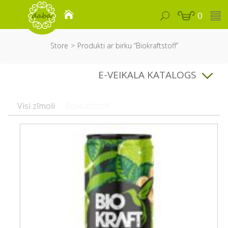
0
Store
Produkti ar birku “Biokraftstoff”
E-VEIKALA KATALOGS
Visi zīmoli
Biokraftstoff