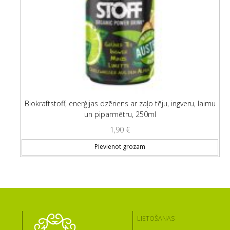
Biokraftstoff, enerģijas dzēriens ar zaļo tēju, ingveru, laimu
un piparmētru, 250ml
1,90
€
Pievienot grozam
LIETOŠANAS