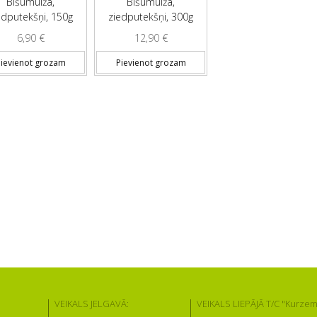
Bišumuiža,
Bišumuiža,
edputekšņi, 150g
ziedputekšņi, 300g
6,90
€
12,90
€
ievienot grozam
Pievienot grozam
VEIKALS JELGAVĀ:
VEIKALS LIEPĀJĀ T/C "Kurzem