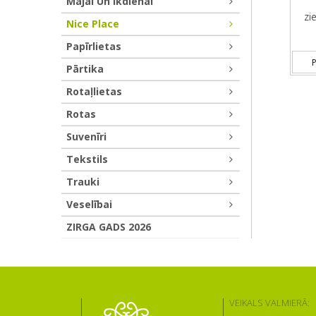
Mājai Un Ikdienai
zi
Nice Place
Papīrlietas
P
Pārtika
Rotaļlietas
Rotas
Suvenīri
Tekstils
Trauki
Veselībai
ZIRGA GADS 2026
VEIKALS VALMIERĀ: