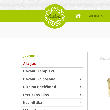
E-VEIKALS
Jaunumi
Visi z
Akcijas
Dāvanu Komplekti
Dāvanu Saiņošana
Dizaina Priekšmeti
Ēteriskas Eļļas
Kosmētika