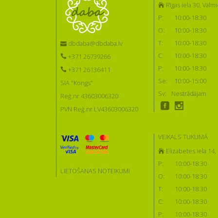
Rīgas iela 30, Valmi
P:
10:00-18:30
O:
10:00-18:30
T:
10:00-18:30
dbdaba@dbdaba.lv
C:
10:00-18:30
+371 26739266
P:
10:00-18:30
+371 26136411
Se:
10:00-15:00
SIA "Kongs"
Sv:
Nestrādājam
Reģ.nr 43603006320
PVN Reģ.nr LV43603006320
VEIKALS TUKUMĀ
Elizabetes iela 14
P:
10:00-18:30
LIETOŠANAS NOTEIKUMI
O:
10:00-18:30
T:
10:00-18:30
C:
10:00-18:30
P:
10:00-18:30