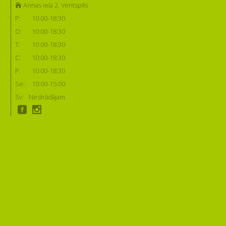
Annas iela 2, Ventspils
P:
10:00-18:30
O:
10:00-18:30
T:
10:00-18:30
C:
10:00-18:30
P:
10:00-18:30
Se:
10:00-15:00
Sv:
Nestrādājam