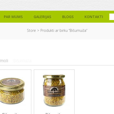
PAR MUMS
GALERIJAS
BLOGS
KONTAKTI
Store
Produkti ar birku “Bišumuiža”
īmoli
Bišumuiža