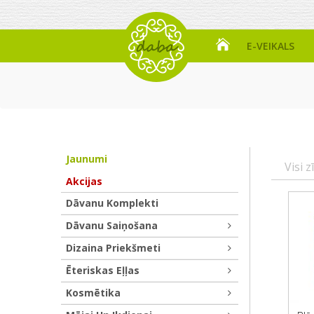
E-VEIKALS
Jaunumi
Visi z
Akcijas
Dāvanu Komplekti
Dāvanu Saiņošana
Dizaina Priekšmeti
Ēteriskas Eļļas
Kosmētika