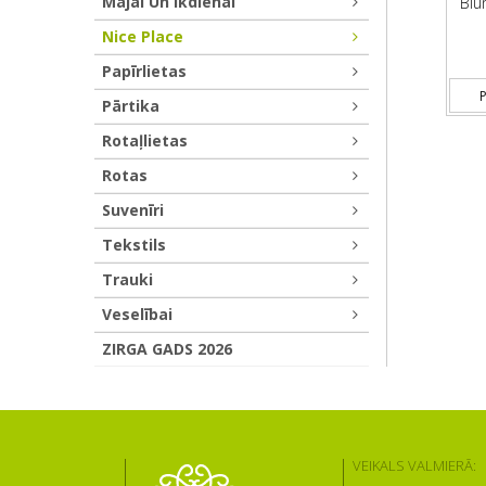
Mājai Un Ikdienai
Blū
Nice Place
Papīrlietas
P
Pārtika
Rotaļlietas
Rotas
Suvenīri
Tekstils
Trauki
Veselībai
ZIRGA GADS 2026
VEIKALS VALMIERĀ: