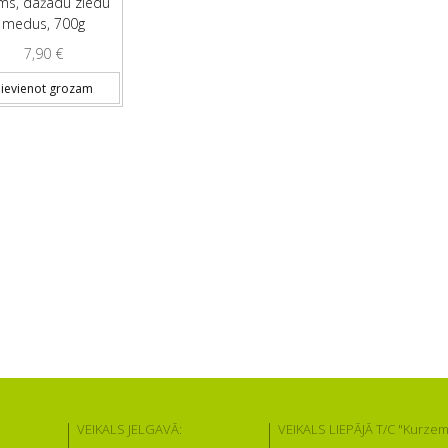
ms, dažādu ziedu
medus, 700g
7,90
€
ievienot grozam
VEIKALS JELGAVĀ:
VEIKALS LIEPĀJĀ T/C "Kurzem