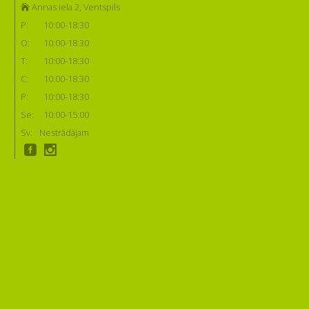
Annas iela 2, Ventspils
P:
10:00-18:30
O:
10:00-18:30
T:
10:00-18:30
C:
10:00-18:30
P:
10:00-18:30
Se:
10:00-15:00
Sv:
Nestrādājam