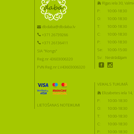
Rīgas iela 30, Valmi
P:
10:00-18:30
O:
10:00-18:30
T:
10:00-18:30
dbdaba@dbdaba.lv
C:
10:00-18:30
+371 26739266
P:
10:00-18:30
+371 26136411
Se:
10:00-15:00
SIA "Kongs"
Sv:
Nestrādājam
Reģ.nr 43603006320
PVN Reģ.nr LV43603006320
VEIKALS TUKUMĀ
Elizabetes iela 14
P:
10:00-18:30
LIETOŠANAS NOTEIKUMI
O:
10:00-18:30
T:
10:00-18:30
C:
10:00-18:30
P:
10:00-18:30