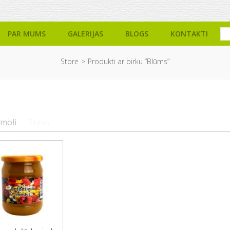
PAR MUMS
GALERIJAS
BLOGS
KONTAKTI
Store
Produkti ar birku “Blūms”
īmoli
Blūms